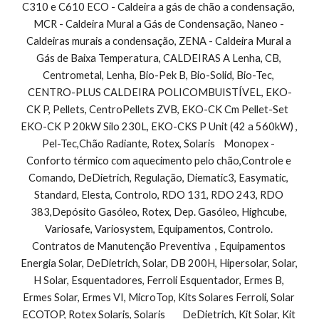
C310 e C610 ECO - Caldeira a gás de chão a condensação, 
MCR - Caldeira Mural a Gás de Condensação, Naneo - 
Caldeiras murais a condensação, ZENA - Caldeira Mural a 
Gás de Baixa Temperatura, CALDEIRAS A Lenha, CB, 
Centrometal, Lenha, Bio-Pek B, Bio-Solid, Bio-Tec, 
CENTRO-PLUS CALDEIRA POLICOMBUISTÍVEL, EKO-
CK P, Pellets, CentroPellets ZVB, EKO-CK Cm Pellet-Set  
EKO-CK P 20kW Silo 230L, EKO-CKS P Unit (42 a 560kW) , 
Pel-Tec,Chão Radiante, Rotex, Solaris    Monopex - 
Conforto térmico com aquecimento pelo chão,Controle e 
Comando, DeDietrich, Regulação, Diematic3, Easymatic, 
Standard, Elesta, Controlo, RDO 131, RDO 243, RDO 
383,Depósito Gasóleo, Rotex, Dep. Gasóleo, Highcube, 
Variosafe, Variosystem, Equipamentos, Controlo. 
Contratos de Manutenção Preventiva  , Equipamentos 
Energia Solar, DeDietrich, Solar, DB 200H, Hipersolar, Solar, 
H Solar, Esquentadores, Ferroli Esquentador, Ermes B, 
Ermes Solar, Ermes VI, MicroTop, Kits Solares Ferroli, Solar 
ECOTOP, Rotex Solaris, Solaris        DeDietrich, Kit Solar, Kit 