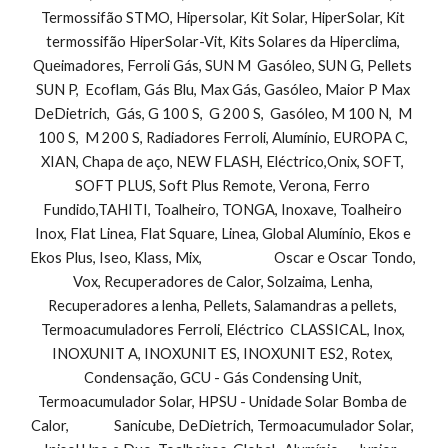
Termossifão STMO, Hipersolar, Kit Solar, HiperSolar, Kit 
termossifão HiperSolar-Vit, Kits Solares da Hiperclima, 
Queimadores, Ferroli Gás, SUN M  Gasóleo, SUN G, Pellets 
SUN P,  Ecoflam, Gás Blu, Max Gás, Gasóleo, Maior P Max 
DeDietrich,  Gás, G 100 S,  G 200 S,  Gasóleo, M 100 N,  M 
100 S,  M 200 S, Radiadores Ferroli, Alumínio, EUROPA C, 
XIAN, Chapa de aço, NEW FLASH, Eléctrico,Onix, SOFT, 
SOFT PLUS, Soft Plus Remote, Verona, Ferro 
Fundido,TAHITI, Toalheiro, TONGA, Inoxave, Toalheiro 
Inox, Flat Linea, Flat Square, Linea, Global Alumínio, Ekos e 
Ekos Plus, Iseo, Klass, Mix,                        Oscar e Oscar Tondo, 
Vox, Recuperadores de Calor, Solzaima, Lenha, 
Recuperadores a lenha, Pellets, Salamandras a pellets, 
Termoacumuladores Ferroli, Eléctrico  CLASSICAL, Inox, 
INOXUNIT A, INOXUNIT ES, INOXUNIT ES2, Rotex, 
Condensação, GCU - Gás Condensing Unit, 
Termoacumulador Solar, HPSU - Unidade Solar Bomba de 
Calor,               Sanicube, DeDietrich, Termoacumulador Solar, 