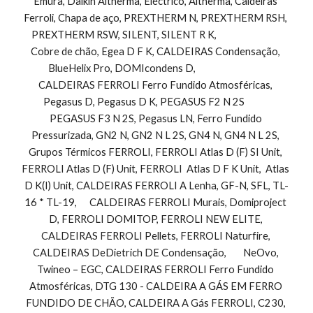
Emura, Daikin Altherma, Eléctrico, Altherma, Caldeiras 
Ferroli, Chapa de aço, PREXTHERM N, PREXTHERM RSH, 
PREXTHERM RSW, SILENT, SILENT R K,                               
Cobre de chão, Egea D F K, CALDEIRAS Condensação, 
BlueHelix Pro, DOMIcondens D,                                 
CALDEIRAS FERROLI Ferro Fundido Atmosféricas, 
Pegasus D, Pegasus D K, PEGASUS F2 N 2S            
PEGASUS F3 N 2S, Pegasus LN, Ferro Fundido 
Pressurizada, GN2 N, GN2 N L 2S, GN4 N, GN4 N L 2S, 
Grupos Térmicos FERROLI, FERROLI Atlas D (F) SI Unit, 
FERROLI Atlas D (F) Unit, FERROLI  Atlas D F K Unit,  Atlas 
D K(I) Unit, CALDEIRAS FERROLI A Lenha, GF-N, SFL, TL-
16 * TL-19,      CALDEIRAS FERROLI Murais, Domiproject 
D, FERROLI DOMITOP, FERROLI NEW ELITE, 
CALDEIRAS FERROLI Pellets, FERROLI Naturfire, 
CALDEIRAS DeDietrich DE Condensação,        NeOvo, 
Twineo – EGC, CALDEIRAS FERROLI Ferro Fundido 
Atmosféricas, DTG 130 - CALDEIRA A GÁS EM FERRO 
FUNDIDO DE CHÃO, CALDEIRA A Gás FERROLI, C230, 