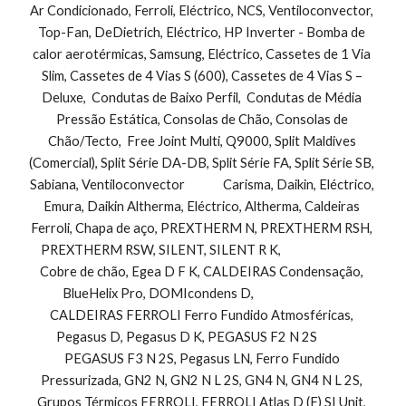
Ar Condicionado, Ferroli, Eléctrico, NCS, Ventiloconvector, 
Top-Fan, DeDietrich, Eléctrico, HP Inverter - Bomba de 
calor aerotérmicas, Samsung, Eléctrico, Cassetes de 1 Via 
Slim, Cassetes de 4 Vias S (600), Cassetes de 4 Vias S – 
Deluxe,  Condutas de Baixo Perfil,  Condutas de Média 
Pressão Estática, Consolas de Chão, Consolas de 
Chão/Tecto,  Free Joint Multi, Q9000, Split Maldives 
(Comercial), Split Série DA-DB, Split Série FA, Split Série SB, 
Sabiana, Ventiloconvector              Carisma, Daikin, Eléctrico, 
Emura, Daikin Altherma, Eléctrico, Altherma, Caldeiras 
Ferroli, Chapa de aço, PREXTHERM N, PREXTHERM RSH, 
PREXTHERM RSW, SILENT, SILENT R K,                               
Cobre de chão, Egea D F K, CALDEIRAS Condensação, 
BlueHelix Pro, DOMIcondens D,                                 
CALDEIRAS FERROLI Ferro Fundido Atmosféricas, 
Pegasus D, Pegasus D K, PEGASUS F2 N 2S            
PEGASUS F3 N 2S, Pegasus LN, Ferro Fundido 
Pressurizada, GN2 N, GN2 N L 2S, GN4 N, GN4 N L 2S, 
Grupos Térmicos FERROLI, FERROLI Atlas D (F) SI Unit, 