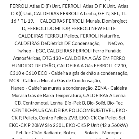
FERROLI Atlas D (F) Unit, FERROLI  Atlas D F K Unit,  Atlas 
D K(I) Unit, CALDEIRAS FERROLI A Lenha, GF-N, SFL, TL-
16 * TL-19,      CALDEIRAS FERROLI Murais, Domiproject 
D, FERROLI DOMITOP, FERROLI NEW ELITE, 
CALDEIRAS FERROLI Pellets, FERROLI Naturfire, 
CALDEIRAS DeDietrich DE Condensação,        NeOvo, 
Twineo – EGC, CALDEIRAS FERROLI Ferro Fundido 
Atmosféricas, DTG 130 - CALDEIRA A GÁS EM FERRO 
FUNDIDO DE CHÃO, CALDEIRA A Gás FERROLI, C230, 
C310 e C610 ECO - Caldeira a gás de chão a condensação, 
MCR - Caldeira Mural a Gás de Condensação,                                
Naneo - Caldeiras murais a condensação, ZENA - Caldeira 
Mural a Gás de Baixa Temperatura, CALDEIRAS A Lenha, 
CB, Centrometal, Lenha, Bio-Pek B, Bio-Solid, Bio-Tec, 
CENTRO-PLUS CALDEIRA POLICOMBUISTÍVEL, EKO-
CK P, Pellets, CentroPellets ZVB, EKO-CK Cm Pellet-Set  
EKO-CK P 20kW Silo 230L, EKO-CKS P Unit (42 a 560kW)         
, Pel-Tec,Chão Radiante, Rotex,         Solaris    Monopex - 