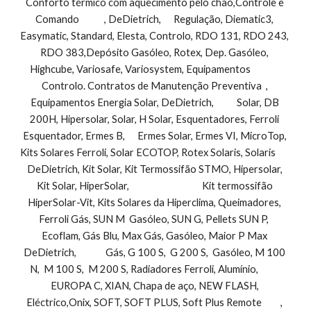
Conforto térmico com aquecimento pelo chão,Controle e 
Comando            , DeDietrich,      Regulação, Diematic3, 
Easymatic, Standard, Elesta, Controlo, RDO 131, RDO 243, 
RDO 383,Depósito Gasóleo, Rotex, Dep. Gasóleo, 
Highcube, Variosafe, Variosystem, Equipamentos               
Controlo. Contratos de Manutenção Preventiva  , 
Equipamentos Energia Solar, DeDietrich,           Solar, DB 
200H, Hipersolar, Solar, H Solar, Esquentadores, Ferroli 
Esquentador, Ermes B,      Ermes Solar, Ermes VI, MicroTop, 
Kits Solares Ferroli, Solar ECOTOP, Rotex Solaris, Solaris        
DeDietrich, Kit Solar, Kit Termossifão STMO, Hipersolar, 
Kit Solar, HiperSolar,                                   Kit termossifão 
HiperSolar-Vit, Kits Solares da Hiperclima, Queimadores, 
Ferroli Gás, SUN M  Gasóleo, SUN G, Pellets SUN P,  
Ecoflam, Gás Blu, Max Gás, Gasóleo, Maior P Max 
DeDietrich,              Gás, G 100 S,  G 200 S,  Gasóleo, M 100 
N,  M 100 S,  M 200 S, Radiadores Ferroli, Alumínio,           
EUROPA C, XIAN, Chapa de aço, NEW FLASH, 
Eléctrico,Onix, SOFT, SOFT PLUS, Soft Plus Remote         , 