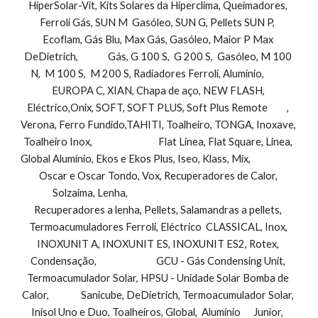
HiperSolar-Vit, Kits Solares da Hiperclima, Queimadores, 
Ferroli Gás, SUN M  Gasóleo, SUN G, Pellets SUN P,  
Ecoflam, Gás Blu, Max Gás, Gasóleo, Maior P Max 
DeDietrich,              Gás, G 100 S,  G 200 S,  Gasóleo, M 100 
N,  M 100 S,  M 200 S, Radiadores Ferroli, Alumínio,           
EUROPA C, XIAN, Chapa de aço, NEW FLASH, 
Eléctrico,Onix, SOFT, SOFT PLUS, Soft Plus Remote         , 
Verona, Ferro Fundido,TAHITI, Toalheiro, TONGA, Inoxave, 
Toalheiro Inox,                               Flat Linea, Flat Square, Linea, 
Global Alumínio, Ekos e Ekos Plus, Iseo, Klass, Mix,                        
Oscar e Oscar Tondo, Vox, Recuperadores de Calor, 
Solzaima, Lenha,                                                                 
Recuperadores a lenha, Pellets, Salamandras a pellets, 
Termoacumuladores Ferroli, Eléctrico  CLASSICAL, Inox, 
INOXUNIT A, INOXUNIT ES, INOXUNIT ES2, Rotex, 
Condensação,                            GCU - Gás Condensing Unit, 
Termoacumulador Solar, HPSU - Unidade Solar Bomba de 
Calor,               Sanicube, DeDietrich, Termoacumulador Solar, 
Inisol Uno e Duo, Toalheiros, Global,  Alumínio      Junior,  