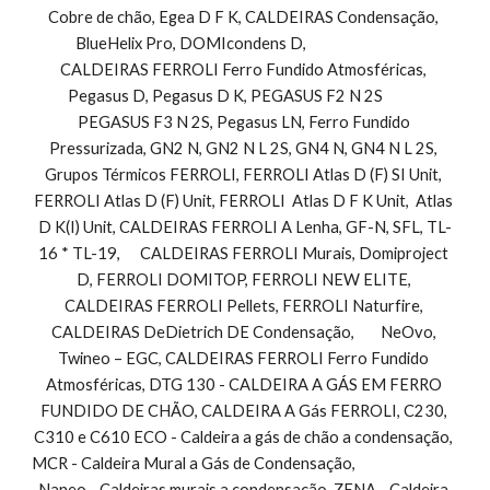
Cobre de chão, Egea D F K, CALDEIRAS Condensação, 
BlueHelix Pro, DOMIcondens D,                                 
CALDEIRAS FERROLI Ferro Fundido Atmosféricas, 
Pegasus D, Pegasus D K, PEGASUS F2 N 2S            
PEGASUS F3 N 2S, Pegasus LN, Ferro Fundido 
Pressurizada, GN2 N, GN2 N L 2S, GN4 N, GN4 N L 2S, 
Grupos Térmicos FERROLI, FERROLI Atlas D (F) SI Unit, 
FERROLI Atlas D (F) Unit, FERROLI  Atlas D F K Unit,  Atlas 
D K(I) Unit, CALDEIRAS FERROLI A Lenha, GF-N, SFL, TL-
16 * TL-19,      CALDEIRAS FERROLI Murais, Domiproject 
D, FERROLI DOMITOP, FERROLI NEW ELITE, 
CALDEIRAS FERROLI Pellets, FERROLI Naturfire, 
CALDEIRAS DeDietrich DE Condensação,        NeOvo, 
Twineo – EGC, CALDEIRAS FERROLI Ferro Fundido 
Atmosféricas, DTG 130 - CALDEIRA A GÁS EM FERRO 
FUNDIDO DE CHÃO, CALDEIRA A Gás FERROLI, C230, 
C310 e C610 ECO - Caldeira a gás de chão a condensação, 
MCR - Caldeira Mural a Gás de Condensação,                                
Naneo - Caldeiras murais a condensação, ZENA - Caldeira 