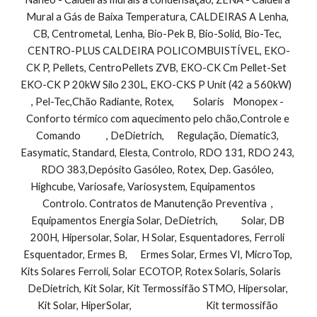
Mural a Gás de Baixa Temperatura, CALDEIRAS A Lenha, 
CB, Centrometal, Lenha, Bio-Pek B, Bio-Solid, Bio-Tec, 
CENTRO-PLUS CALDEIRA POLICOMBUISTÍVEL, EKO-
CK P, Pellets, CentroPellets ZVB, EKO-CK Cm Pellet-Set  
EKO-CK P 20kW Silo 230L, EKO-CKS P Unit (42 a 560kW)         
, Pel-Tec,Chão Radiante, Rotex,         Solaris    Monopex - 
Conforto térmico com aquecimento pelo chão,Controle e 
Comando            , DeDietrich,      Regulação, Diematic3, 
Easymatic, Standard, Elesta, Controlo, RDO 131, RDO 243, 
RDO 383,Depósito Gasóleo, Rotex, Dep. Gasóleo, 
Highcube, Variosafe, Variosystem, Equipamentos               
Controlo. Contratos de Manutenção Preventiva  , 
Equipamentos Energia Solar, DeDietrich,           Solar, DB 
200H, Hipersolar, Solar, H Solar, Esquentadores, Ferroli 
Esquentador, Ermes B,      Ermes Solar, Ermes VI, MicroTop, 
Kits Solares Ferroli, Solar ECOTOP, Rotex Solaris, Solaris        
DeDietrich, Kit Solar, Kit Termossifão STMO, Hipersolar, 
Kit Solar, HiperSolar,                                   Kit termossifão 