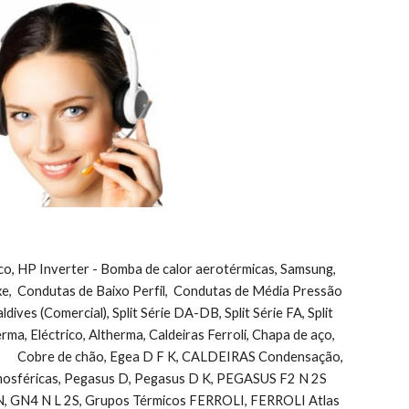
ico, HP Inverter - Bomba de calor aerotérmicas, Samsung, 
uxe,  Condutas de Baixo Perfil,  Condutas de Média Pressão 
ves (Comercial), Split Série DA-DB, Split Série FA, Split 
herma, Eléctrico, Altherma, Caldeiras Ferroli, Chapa de aço, 
       Cobre de chão, Egea D F K, CALDEIRAS Condensação, 
sféricas, Pegasus D, Pegasus D K, PEGASUS F2 N 2S            
, GN4 N L 2S, Grupos Térmicos FERROLI, FERROLI Atlas 