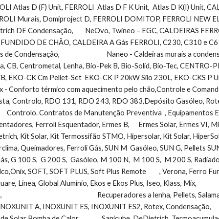
OLI Atlas D (F) Unit, FERROLI  Atlas D F K Unit,  Atlas D K(I) Unit, CA
LI Murais, Domiproject D, FERROLI DOMITOP, FERROLI NEW ELIT
ich DE Condensação,        NeOvo, Twineo – EGC, CALDEIRAS FERR
UNDIDO DE CHÃO, CALDEIRA A Gás FERROLI, C230, C310 e C610 EC
de Condensação,                                Naneo - Caldeiras murais a 
, CB, Centrometal, Lenha, Bio-Pek B, Bio-Solid, Bio-Tec, CENTR
, EKO-CK Cm Pellet-Set  EKO-CK P 20kW Silo 230L, EKO-CKS P Unit (42 a 5
x - Conforto térmico com aquecimento pelo chão,Controle e Comando      
esta, Controlo, RDO 131, RDO 243, RDO 383,Depósito Gasóleo, Rotex,
       Controlo. Contratos de Manutenção Preventiva  , Equipamentos Ener
entadores, Ferroli Esquentador, Ermes B,      Ermes Solar, Ermes VI, M
etrich, Kit Solar, Kit Termossifão STMO, Hipersolar, Kit Solar, HiperSolar,       
rclima, Queimadores, Ferroli Gás, SUN M  Gasóleo, SUN G, Pellets SUN
    Gás, G 100 S,  G 200 S,  Gasóleo, M 100 N,  M 100 S,  M 200 S, Radiado
ix, SOFT, SOFT PLUS, Soft Plus Remote         , Verona, Ferro Fundido,TAHITI, Toal
uare, Linea, Global Alumínio, Ekos e Ekos Plus, Iseo, Klass, Mix,            
                                                              Recuperadores a lenha, Pe
OXUNIT A, INOXUNIT ES, INOXUNIT ES2, Rotex, Condensação,             
 Solar Bomba de Calor,               Sanicube, DeDietrich, Termoacumulador 