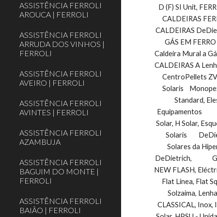
ASSISTÊNCIA FERROLI
D (F) SI Unit, FERR
AROUCA | FERROLI
CALDEIRAS FERRO
CALDEIRAS DeDietr
ASSISTÊNCIA FERROLI
GÁS EM FERRO F
ARRUDA DOS VINHOS |
FERROLI
Caldeira Mural a Gás 
CALDEIRAS A Lenha
ASSISTÊNCIA FERROLI
CentroPellets ZVB
AVEIRO | FERROLI
Solaris    Monope
Standard, El
ASSISTÊNCIA FERROLI
AVINTES | FERROLI
Equipamentos        
Solar, H Solar, Esqu
ASSISTÊNCIA FERROLI
Solaris        DeDi
AZAMBUJA
Solares da Hipe
DeDietrich,          
ASSISTÊNCIA FERROLI
NEW FLASH, Eléctrico,On
BAGUIM DO MONTE |
FERROLI
Flat Linea, Flat Sq
Solzaima, Lenha,   
ASSISTÊNCIA FERROLI
CLASSICAL, Inox, IN
BAIÃO | FERROLI
Solar, HPSU - Unidade