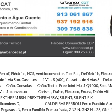
erroli, Eléctrico, NCS, Ventiloconvector, Top-Fan, DeDietrich, Eléctr
 de 1 Via Slim, Cassetes de 4 Vias S (600), Cassetes de 4 Vias S – Del
 de Chão, Consolas de Chão/Tecto,  Free Joint Multi, Q9000, Split Maldi
Ventiloconvector              Carisma, Daikin, Eléctrico, Emura, Daikin Alt
ERM RSH, PREXTHERM RSW, SILENT, SILENT R K,                        
dens D,                                 CALDEIRAS FERROLI Ferro Fundido Atmo
Pegasus LN, Ferro Fundido Pressurizada, GN2 N, GN2 N L 2S, GN4 N