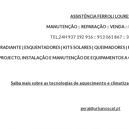
ASSISTÊNCIA FERROLI LOURE
MANUTENÇÃO :: REPARAÇÃO :: VENDA ::
TEL.24H 937 192 916 :: 913 061 867 :: 
O RADIANTE | ESQUENTADORES | KITS SOLARES | QUEIMADORES
 PROJECTO, INSTALAÇÃO E MANUTENÇÃO DE EQUIPAMENTOS A G
Saiba mais sobre as tecnologias de aquecimento e climatiz
geral@urbanoscat.pt