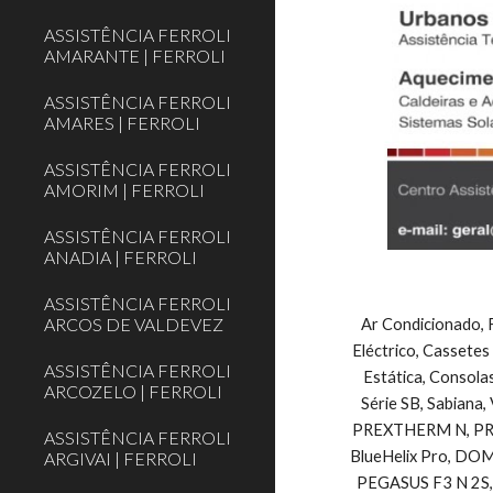
ASSISTÊNCIA FERROLI
AMARANTE | FERROLI
ASSISTÊNCIA FERROLI
AMARES | FERROLI
ASSISTÊNCIA FERROLI
AMORIM | FERROLI
ASSISTÊNCIA FERROLI
ANADIA | FERROLI
ASSISTÊNCIA FERROLI
ARCOS DE VALDEVEZ
Ar Condicionado, F
Eléctrico, Cassetes
ASSISTÊNCIA FERROLI
Estática, Consolas
ARCOZELO | FERROLI
Série SB, Sabiana, 
PREXTHERM N, PREXTH
ASSISTÊNCIA FERROLI
BlueHelix Pro, DOMIcon
ARGIVAI | FERROLI
PEGASUS F3 N 2S, 