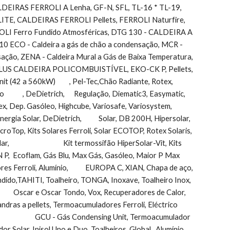
LDEIRAS FERROLI A Lenha, GF-N, SFL, TL-16 * TL-19,      
E, CALDEIRAS FERROLI Pellets, FERROLI Naturfire, 
OLI Ferro Fundido Atmosféricas, DTG 130 - CALDEIRA A 
O - Caldeira a gás de chão a condensação, MCR - 
condensação, ZENA - Caldeira Mural a Gás de Baixa Temperatura, 
O-PLUS CALDEIRA POLICOMBUISTÍVEL, EKO-CK P, Pellets, 
60kW)         , Pel-Tec,Chão Radiante, Rotex,         
      , DeDietrich,      Regulação, Diematic3, Easymatic, 
 Dep. Gasóleo, Highcube, Variosafe, Variosystem, 
gia Solar, DeDietrich,           Solar, DB 200H, Hipersolar, 
icroTop, Kits Solares Ferroli, Solar ECOTOP, Rotex Solaris, 
                            Kit termossifão HiperSolar-Vit, Kits 
 P,  Ecoflam, Gás Blu, Max Gás, Gasóleo, Maior P Max 
res Ferroli, Alumínio,           EUROPA C, XIAN, Chapa de aço, 
heiro, TONGA, Inoxave, Toalheiro Inox,                               
            Oscar e Oscar Tondo, Vox, Recuperadores de Calor, 
llets, Salamandras a pellets, Termoacumuladores Ferroli, Eléctrico  
               GCU - Gás Condensing Unit, Termoacumulador 
Solar, Inisol Uno e Duo, Toalheiros, Global,  Alumínio      