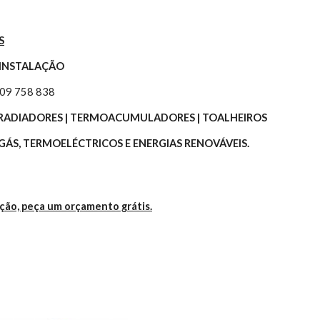
S
 INSTALAÇÃO
309 758 838
 | RADIADORES | TERMOACUMULADORES | TOALHEIROS
ÁS, TERMOELÉCTRICOS E ENERGIAS RENOVÁVEIS.
ação, peça um orçamento grátis.