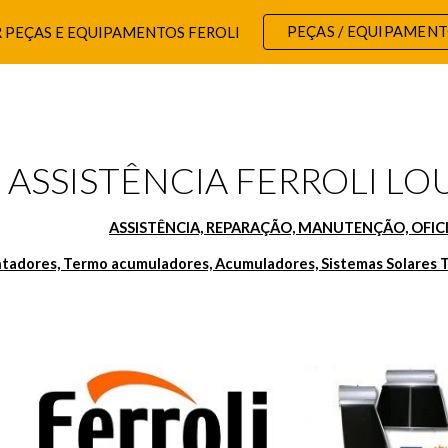
PEÇAS / EQUIPAMEN
 PEÇAS E EQUIPAMENTOS FEROLI
ip to main content
Skip to navigat
ASSISTÊNCIA FERROLI LOU
ASSISTÊNCIA, REPARAÇÃO, MANUTENÇÃO, OFICI
ntadores, Termo acumuladores, Acumuladores, Sistemas Solares T