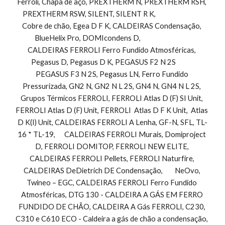
Ferroli, Chapa de aço, PREXTHERM N, PREXTHERM RSH, 
PREXTHERM RSW, SILENT, SILENT R K,                               
Cobre de chão, Egea D F K, CALDEIRAS Condensação, 
BlueHelix Pro, DOMIcondens D,                                 
CALDEIRAS FERROLI Ferro Fundido Atmosféricas, 
Pegasus D, Pegasus D K, PEGASUS F2 N 2S            
PEGASUS F3 N 2S, Pegasus LN, Ferro Fundido 
Pressurizada, GN2 N, GN2 N L 2S, GN4 N, GN4 N L 2S, 
Grupos Térmicos FERROLI, FERROLI Atlas D (F) SI Unit, 
FERROLI Atlas D (F) Unit, FERROLI  Atlas D F K Unit,  Atlas 
D K(I) Unit, CALDEIRAS FERROLI A Lenha, GF-N, SFL, TL-
16 * TL-19,      CALDEIRAS FERROLI Murais, Domiproject 
D, FERROLI DOMITOP, FERROLI NEW ELITE, 
CALDEIRAS FERROLI Pellets, FERROLI Naturfire, 
CALDEIRAS DeDietrich DE Condensação,        NeOvo, 
Twineo – EGC, CALDEIRAS FERROLI Ferro Fundido 
Atmosféricas, DTG 130 - CALDEIRA A GÁS EM FERRO 
FUNDIDO DE CHÃO, CALDEIRA A Gás FERROLI, C230, 
C310 e C610 ECO - Caldeira a gás de chão a condensação, 