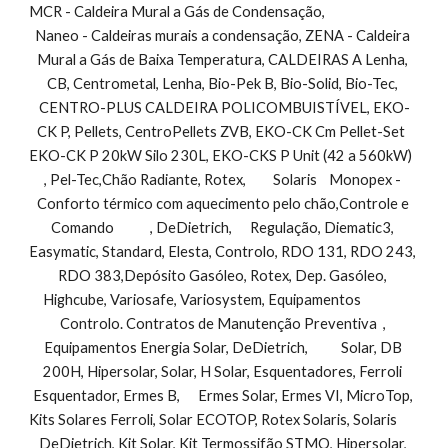
MCR - Caldeira Mural a Gás de Condensação,                                
Naneo - Caldeiras murais a condensação, ZENA - Caldeira 
Mural a Gás de Baixa Temperatura, CALDEIRAS A Lenha, 
CB, Centrometal, Lenha, Bio-Pek B, Bio-Solid, Bio-Tec, 
CENTRO-PLUS CALDEIRA POLICOMBUISTÍVEL, EKO-
CK P, Pellets, CentroPellets ZVB, EKO-CK Cm Pellet-Set  
EKO-CK P 20kW Silo 230L, EKO-CKS P Unit (42 a 560kW)         
, Pel-Tec,Chão Radiante, Rotex,         Solaris    Monopex - 
Conforto térmico com aquecimento pelo chão,Controle e 
Comando            , DeDietrich,      Regulação, Diematic3, 
Easymatic, Standard, Elesta, Controlo, RDO 131, RDO 243, 
RDO 383,Depósito Gasóleo, Rotex, Dep. Gasóleo, 
Highcube, Variosafe, Variosystem, Equipamentos               
Controlo. Contratos de Manutenção Preventiva  , 
Equipamentos Energia Solar, DeDietrich,           Solar, DB 
200H, Hipersolar, Solar, H Solar, Esquentadores, Ferroli 
Esquentador, Ermes B,      Ermes Solar, Ermes VI, MicroTop, 
Kits Solares Ferroli, Solar ECOTOP, Rotex Solaris, Solaris        
DeDietrich, Kit Solar, Kit Termossifão STMO, Hipersolar, 