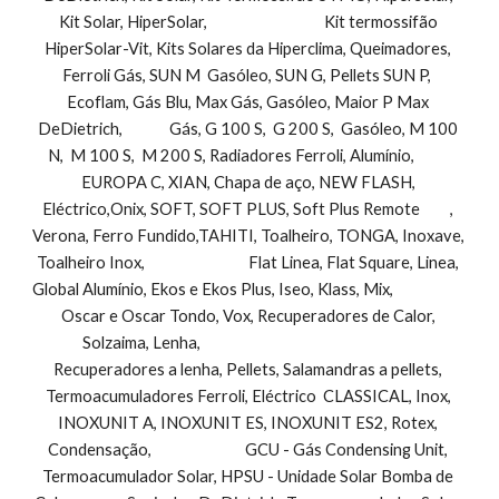
Kit Solar, HiperSolar,                                   Kit termossifão 
HiperSolar-Vit, Kits Solares da Hiperclima, Queimadores, 
Ferroli Gás, SUN M  Gasóleo, SUN G, Pellets SUN P,  
Ecoflam, Gás Blu, Max Gás, Gasóleo, Maior P Max 
DeDietrich,              Gás, G 100 S,  G 200 S,  Gasóleo, M 100 
N,  M 100 S,  M 200 S, Radiadores Ferroli, Alumínio,           
EUROPA C, XIAN, Chapa de aço, NEW FLASH, 
Eléctrico,Onix, SOFT, SOFT PLUS, Soft Plus Remote         , 
Verona, Ferro Fundido,TAHITI, Toalheiro, TONGA, Inoxave, 
Toalheiro Inox,                               Flat Linea, Flat Square, Linea, 
Global Alumínio, Ekos e Ekos Plus, Iseo, Klass, Mix,                        
Oscar e Oscar Tondo, Vox, Recuperadores de Calor, 
Solzaima, Lenha,                                                                 
Recuperadores a lenha, Pellets, Salamandras a pellets, 
Termoacumuladores Ferroli, Eléctrico  CLASSICAL, Inox, 
INOXUNIT A, INOXUNIT ES, INOXUNIT ES2, Rotex, 
Condensação,                            GCU - Gás Condensing Unit, 
Termoacumulador Solar, HPSU - Unidade Solar Bomba de 