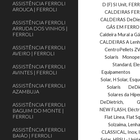
ASSISTÊNCIA FERROLI
D (F) SI Unit, FERR
AROUCA | FERROLI
CALDEIRAS FERRO
CALDEIRAS DeDietr
ASSISTÊNCIA FERROLI
GÁS EM FERRO F
ARRUDA DOS VINHOS |
FERROLI
Caldeira Mural a Gás 
CALDEIRAS A Lenha
ASSISTÊNCIA FERROLI
CentroPellets ZVB
AVEIRO | FERROLI
Solaris    Monope
Standard, El
ASSISTÊNCIA FERROLI
AVINTES | FERROLI
Equipamentos        
Solar, H Solar, Esqu
ASSISTÊNCIA FERROLI
Solaris        DeDi
AZAMBUJA
Solares da Hipe
DeDietrich,          
ASSISTÊNCIA FERROLI
NEW FLASH, Eléctrico,On
BAGUIM DO MONTE |
FERROLI
Flat Linea, Flat Sq
Solzaima, Lenha,   
ASSISTÊNCIA FERROLI
CLASSICAL, Inox, IN
BAIÃO | FERROLI
Solar, HPSU - Unidade