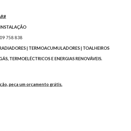
AR#
 INSTALAÇÃO
309 758 838
 | RADIADORES | TERMOACUMULADORES | TOALHEIROS
ÁS, TERMOELÉCTRICOS E ENERGIAS RENOVÁVEIS.
ação, peça um orçamento grátis.