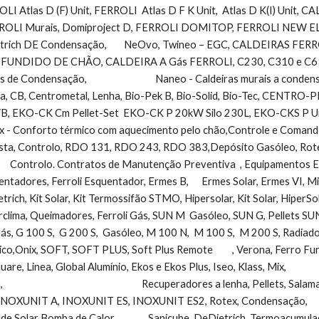
OLI Atlas D (F) Unit, FERROLI  Atlas D F K Unit,  Atlas D K(I) Unit, CA
LI Murais, Domiproject D, FERROLI DOMITOP, FERROLI NEW ELIT
ich DE Condensação,        NeOvo, Twineo – EGC, CALDEIRAS FERR
UNDIDO DE CHÃO, CALDEIRA A Gás FERROLI, C230, C310 e C610 EC
de Condensação,                                Naneo - Caldeiras murais a 
, CB, Centrometal, Lenha, Bio-Pek B, Bio-Solid, Bio-Tec, CENTR
, EKO-CK Cm Pellet-Set  EKO-CK P 20kW Silo 230L, EKO-CKS P Unit (42 a 5
x - Conforto térmico com aquecimento pelo chão,Controle e Comando      
esta, Controlo, RDO 131, RDO 243, RDO 383,Depósito Gasóleo, Rotex,
       Controlo. Contratos de Manutenção Preventiva  , Equipamentos Ener
entadores, Ferroli Esquentador, Ermes B,      Ermes Solar, Ermes VI, M
etrich, Kit Solar, Kit Termossifão STMO, Hipersolar, Kit Solar, HiperSolar,       
rclima, Queimadores, Ferroli Gás, SUN M  Gasóleo, SUN G, Pellets SUN
    Gás, G 100 S,  G 200 S,  Gasóleo, M 100 N,  M 100 S,  M 200 S, Radiado
ix, SOFT, SOFT PLUS, Soft Plus Remote         , Verona, Ferro Fundido,TAHITI, Toal
uare, Linea, Global Alumínio, Ekos e Ekos Plus, Iseo, Klass, Mix,            
                                                              Recuperadores a lenha, Pe
OXUNIT A, INOXUNIT ES, INOXUNIT ES2, Rotex, Condensação,             
 Solar Bomba de Calor,               Sanicube, DeDietrich, Termoacumulador 