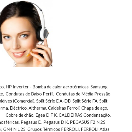
ico, HP Inverter - Bomba de calor aerotérmicas, Samsung, 
uxe,  Condutas de Baixo Perfil,  Condutas de Média Pressão 
ves (Comercial), Split Série DA-DB, Split Série FA, Split 
herma, Eléctrico, Altherma, Caldeiras Ferroli, Chapa de aço, 
       Cobre de chão, Egea D F K, CALDEIRAS Condensação, 
sféricas, Pegasus D, Pegasus D K, PEGASUS F2 N 2S            
, GN4 N L 2S, Grupos Térmicos FERROLI, FERROLI Atlas 