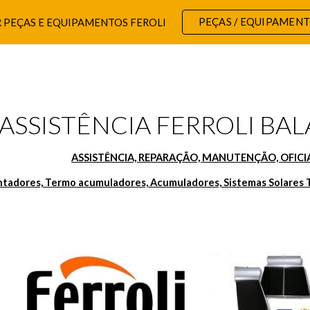
PEÇAS / EQUIPAMEN
 PEÇAS E EQUIPAMENTOS FEROLI
ip to main content
Skip to navigat
ASSISTÊNCIA FERROLI BAL
ASSISTÊNCIA, REPARAÇÃO, MANUTENÇÃO, OFICIA
ntadores, Termo acumuladores, Acumuladores, Sistemas Solares 