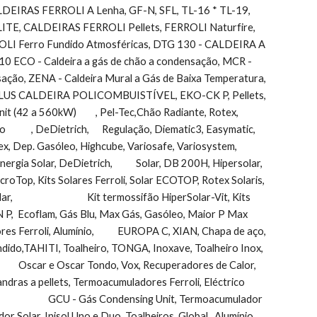
LDEIRAS FERROLI A Lenha, GF-N, SFL, TL-16 * TL-19,      
E, CALDEIRAS FERROLI Pellets, FERROLI Naturfire, 
OLI Ferro Fundido Atmosféricas, DTG 130 - CALDEIRA A 
O - Caldeira a gás de chão a condensação, MCR - 
condensação, ZENA - Caldeira Mural a Gás de Baixa Temperatura, 
O-PLUS CALDEIRA POLICOMBUISTÍVEL, EKO-CK P, Pellets, 
60kW)         , Pel-Tec,Chão Radiante, Rotex,         
      , DeDietrich,      Regulação, Diematic3, Easymatic, 
 Dep. Gasóleo, Highcube, Variosafe, Variosystem, 
gia Solar, DeDietrich,           Solar, DB 200H, Hipersolar, 
icroTop, Kits Solares Ferroli, Solar ECOTOP, Rotex Solaris, 
                            Kit termossifão HiperSolar-Vit, Kits 
 P,  Ecoflam, Gás Blu, Max Gás, Gasóleo, Maior P Max 
res Ferroli, Alumínio,           EUROPA C, XIAN, Chapa de aço, 
heiro, TONGA, Inoxave, Toalheiro Inox,                               
            Oscar e Oscar Tondo, Vox, Recuperadores de Calor, 
llets, Salamandras a pellets, Termoacumuladores Ferroli, Eléctrico  
               GCU - Gás Condensing Unit, Termoacumulador 
Solar, Inisol Uno e Duo, Toalheiros, Global,  Alumínio      