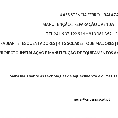
#ASSISTÊNCIA FERROLI BALAZ
MANUTENÇÃO :: REPARAÇÃO :: VENDA ::
TEL.24H 937 192 916 :: 913 061 867 :: 
O RADIANTE | ESQUENTADORES | KITS SOLARES | QUEIMADORES
 PROJECTO, INSTALAÇÃO E MANUTENÇÃO DE EQUIPAMENTOS A G
Saiba mais sobre as tecnologias de aquecimento e climatiz
geral@urbanoscat.pt