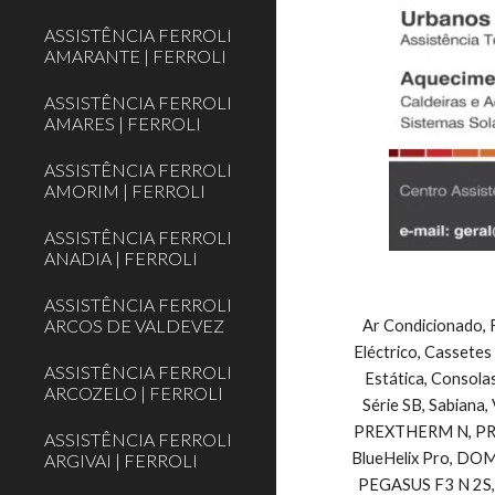
ASSISTÊNCIA FERROLI
AMARANTE | FERROLI
ASSISTÊNCIA FERROLI
AMARES | FERROLI
ASSISTÊNCIA FERROLI
AMORIM | FERROLI
ASSISTÊNCIA FERROLI
ANADIA | FERROLI
ASSISTÊNCIA FERROLI
ARCOS DE VALDEVEZ
Ar Condicionado, F
Eléctrico, Cassetes
ASSISTÊNCIA FERROLI
Estática, Consolas
ARCOZELO | FERROLI
Série SB, Sabiana, 
PREXTHERM N, PREXTH
ASSISTÊNCIA FERROLI
BlueHelix Pro, DOMIcon
ARGIVAI | FERROLI
PEGASUS F3 N 2S, 