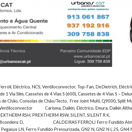
erroli, Eléctrico, NCS, Ventiloconvector, Top-Fan, DeDietrich, Eléctr
 de 1 Via Slim, Cassetes de 4 Vias S (600), Cassetes de 4 Vias S – Del
 de Chão, Consolas de Chão/Tecto,  Free Joint Multi, Q9000, Split Maldi
Ventiloconvector              Carisma, Daikin, Eléctrico, Emura, Daikin Alt
ERM RSH, PREXTHERM RSW, SILENT, SILENT R K,                        
dens D,                                 CALDEIRAS FERROLI Ferro Fundido Atmo
Pegasus LN, Ferro Fundido Pressurizada, GN2 N, GN2 N L 2S, GN4 N