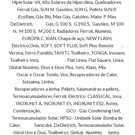
HiperSolar-Vit, Kits Solares da Hiperclima, Queimadores, 
Ferroli Gás, SUN M  Gasóleo, SUN G, Pellets SUN P,  
Ecoflam, Gás Blu, Max Gás, Gasóleo, Maior P Max 
DeDietrich,              Gás, G 100 S,  G 200 S,  Gasóleo, M 100 
N,  M 100 S,  M 200 S, Radiadores Ferroli, Alumínio,           
EUROPA C, XIAN, Chapa de aço, NEW FLASH, 
Eléctrico,Onix, SOFT, SOFT PLUS, Soft Plus Remote         , 
Verona, Ferro Fundido,TAHITI, Toalheiro, TONGA, Inoxave, 
Toalheiro Inox,                               Flat Linea, Flat Square, Linea, 
Global Alumínio, Ekos e Ekos Plus, Iseo, Klass, Mix,                        
Oscar e Oscar Tondo, Vox, Recuperadores de Calor, 
Solzaima, Lenha,                                                                 
Recuperadores a lenha, Pellets, Salamandras a pellets, 
Termoacumuladores Ferroli, Eléctrico  CLASSICAL, Inox, 
INOXUNIT A, INOXUNIT ES, INOXUNIT ES2, Rotex, 
Condensação,                            GCU - Gás Condensing Unit, 
Termoacumulador Solar, HPSU - Unidade Solar Bomba de 
Calor,               Sanicube, DeDietrich, Termoacumulador Solar, 
Inisol Uno e Duo, Toalheiros, Global,  Alumínio      Junior,  