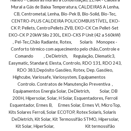
Mural a Gás de Baixa Temperatura, CALDEIRAS A Lenha, 
CB, Centrometal, Lenha, Bio-Pek B, Bio-Solid, Bio-Tec, 
CENTRO-PLUS CALDEIRA POLICOMBUISTÍVEL, EKO-
CK P, Pellets, CentroPellets ZVB, EKO-CK Cm Pellet-Set  
EKO-CK P 20kW Silo 230L, EKO-CKS P Unit (42 a 560kW)         
, Pel-Tec,Chão Radiante, Rotex,         Solaris    Monopex - 
Conforto térmico com aquecimento pelo chão,Controle e 
Comando            , DeDietrich,      Regulação, Diematic3, 
Easymatic, Standard, Elesta, Controlo, RDO 131, RDO 243, 
RDO 383,Depósito Gasóleo, Rotex, Dep. Gasóleo, 
Highcube, Variosafe, Variosystem, Equipamentos               
Controlo. Contratos de Manutenção Preventiva  , 
Equipamentos Energia Solar, DeDietrich,           Solar, DB 
200H, Hipersolar, Solar, H Solar, Esquentadores, Ferroli 
Esquentador, Ermes B,      Ermes Solar, Ermes VI, MicroTop, 
Kits Solares Ferroli, Solar ECOTOP, Rotex Solaris, Solaris        
DeDietrich, Kit Solar, Kit Termossifão STMO, Hipersolar, 
Kit Solar, HiperSolar,                                   Kit termossifão 