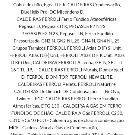
Cobre de chão, Egea D F K, CALDEIRAS Condensação, 
BlueHelix Pro, DOMIcondens D,                                 
CALDEIRAS FERROLI Ferro Fundido Atmosféricas, 
Pegasus D, Pegasus D K, PEGASUS F2 N 2S            
PEGASUS F3 N 2S, Pegasus LN, Ferro Fundido 
Pressurizada, GN2 N, GN2 N L 2S, GN4 N, GN4 N L 2S, 
Grupos Térmicos FERROLI, FERROLI Atlas D (F) SI Unit, 
FERROLI Atlas D (F) Unit, FERROLI  Atlas D F K Unit,  Atlas 
D K(I) Unit, CALDEIRAS FERROLI A Lenha, GF-N, SFL, TL-
16 * TL-19,      CALDEIRAS FERROLI Murais, Domiproject 
D, FERROLI DOMITOP, FERROLI NEW ELITE, 
CALDEIRAS FERROLI Pellets, FERROLI Naturfire, 
CALDEIRAS DeDietrich DE Condensação,        NeOvo, 
Twineo – EGC, CALDEIRAS FERROLI Ferro Fundido 
Atmosféricas, DTG 130 - CALDEIRA A GÁS EM FERRO 
FUNDIDO DE CHÃO, CALDEIRA A Gás FERROLI, C230, 
C310 e C610 ECO - Caldeira a gás de chão a condensação, 
MCR - Caldeira Mural a Gás de Condensação,                                
Naneo - Caldeiras murais a condensação, ZENA - Caldeira 