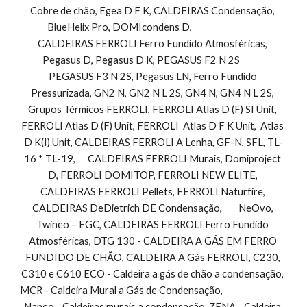
Cobre de chão, Egea D F K, CALDEIRAS Condensação, 
BlueHelix Pro, DOMIcondens D,                                 
CALDEIRAS FERROLI Ferro Fundido Atmosféricas, 
Pegasus D, Pegasus D K, PEGASUS F2 N 2S            
PEGASUS F3 N 2S, Pegasus LN, Ferro Fundido 
Pressurizada, GN2 N, GN2 N L 2S, GN4 N, GN4 N L 2S, 
Grupos Térmicos FERROLI, FERROLI Atlas D (F) SI Unit, 
FERROLI Atlas D (F) Unit, FERROLI  Atlas D F K Unit,  Atlas 
D K(I) Unit, CALDEIRAS FERROLI A Lenha, GF-N, SFL, TL-
16 * TL-19,      CALDEIRAS FERROLI Murais, Domiproject 
D, FERROLI DOMITOP, FERROLI NEW ELITE, 
CALDEIRAS FERROLI Pellets, FERROLI Naturfire, 
CALDEIRAS DeDietrich DE Condensação,        NeOvo, 
Twineo – EGC, CALDEIRAS FERROLI Ferro Fundido 
Atmosféricas, DTG 130 - CALDEIRA A GÁS EM FERRO 
FUNDIDO DE CHÃO, CALDEIRA A Gás FERROLI, C230, 
C310 e C610 ECO - Caldeira a gás de chão a condensação, 
MCR - Caldeira Mural a Gás de Condensação,                                
Naneo - Caldeiras murais a condensação, ZENA - Caldeira 