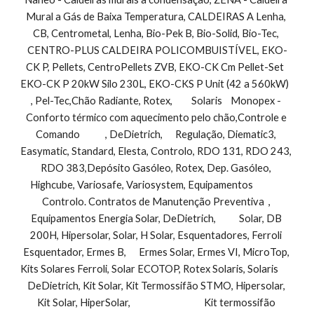
Mural a Gás de Baixa Temperatura, CALDEIRAS A Lenha, 
CB, Centrometal, Lenha, Bio-Pek B, Bio-Solid, Bio-Tec, 
CENTRO-PLUS CALDEIRA POLICOMBUISTÍVEL, EKO-
CK P, Pellets, CentroPellets ZVB, EKO-CK Cm Pellet-Set  
EKO-CK P 20kW Silo 230L, EKO-CKS P Unit (42 a 560kW)         
, Pel-Tec,Chão Radiante, Rotex,         Solaris    Monopex - 
Conforto térmico com aquecimento pelo chão,Controle e 
Comando            , DeDietrich,      Regulação, Diematic3, 
Easymatic, Standard, Elesta, Controlo, RDO 131, RDO 243, 
RDO 383,Depósito Gasóleo, Rotex, Dep. Gasóleo, 
Highcube, Variosafe, Variosystem, Equipamentos               
Controlo. Contratos de Manutenção Preventiva  , 
Equipamentos Energia Solar, DeDietrich,           Solar, DB 
200H, Hipersolar, Solar, H Solar, Esquentadores, Ferroli 
Esquentador, Ermes B,      Ermes Solar, Ermes VI, MicroTop, 
Kits Solares Ferroli, Solar ECOTOP, Rotex Solaris, Solaris        
DeDietrich, Kit Solar, Kit Termossifão STMO, Hipersolar, 
Kit Solar, HiperSolar,                                   Kit termossifão 