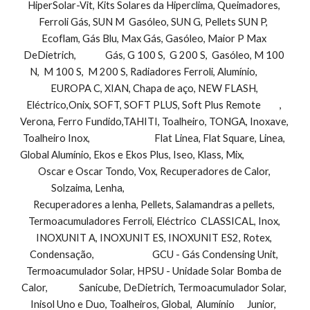
HiperSolar-Vit, Kits Solares da Hiperclima, Queimadores, 
Ferroli Gás, SUN M  Gasóleo, SUN G, Pellets SUN P,  
Ecoflam, Gás Blu, Max Gás, Gasóleo, Maior P Max 
DeDietrich,              Gás, G 100 S,  G 200 S,  Gasóleo, M 100 
N,  M 100 S,  M 200 S, Radiadores Ferroli, Alumínio,           
EUROPA C, XIAN, Chapa de aço, NEW FLASH, 
Eléctrico,Onix, SOFT, SOFT PLUS, Soft Plus Remote         , 
Verona, Ferro Fundido,TAHITI, Toalheiro, TONGA, Inoxave, 
Toalheiro Inox,                               Flat Linea, Flat Square, Linea, 
Global Alumínio, Ekos e Ekos Plus, Iseo, Klass, Mix,                        
Oscar e Oscar Tondo, Vox, Recuperadores de Calor, 
Solzaima, Lenha,                                                                 
Recuperadores a lenha, Pellets, Salamandras a pellets, 
Termoacumuladores Ferroli, Eléctrico  CLASSICAL, Inox, 
INOXUNIT A, INOXUNIT ES, INOXUNIT ES2, Rotex, 
Condensação,                            GCU - Gás Condensing Unit, 
Termoacumulador Solar, HPSU - Unidade Solar Bomba de 
Calor,               Sanicube, DeDietrich, Termoacumulador Solar, 
Inisol Uno e Duo, Toalheiros, Global,  Alumínio      Junior,  