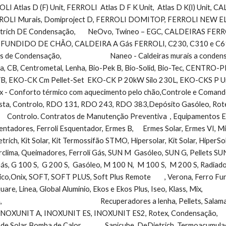
OLI Atlas D (F) Unit, FERROLI  Atlas D F K Unit,  Atlas D K(I) Unit, CA
LI Murais, Domiproject D, FERROLI DOMITOP, FERROLI NEW ELIT
ich DE Condensação,        NeOvo, Twineo – EGC, CALDEIRAS FERR
UNDIDO DE CHÃO, CALDEIRA A Gás FERROLI, C230, C310 e C610 EC
de Condensação,                                Naneo - Caldeiras murais a 
, CB, Centrometal, Lenha, Bio-Pek B, Bio-Solid, Bio-Tec, CENTR
, EKO-CK Cm Pellet-Set  EKO-CK P 20kW Silo 230L, EKO-CKS P Unit (42 a 5
x - Conforto térmico com aquecimento pelo chão,Controle e Comando      
esta, Controlo, RDO 131, RDO 243, RDO 383,Depósito Gasóleo, Rotex,
       Controlo. Contratos de Manutenção Preventiva  , Equipamentos Ener
entadores, Ferroli Esquentador, Ermes B,      Ermes Solar, Ermes VI, M
etrich, Kit Solar, Kit Termossifão STMO, Hipersolar, Kit Solar, HiperSolar,       
rclima, Queimadores, Ferroli Gás, SUN M  Gasóleo, SUN G, Pellets SUN
    Gás, G 100 S,  G 200 S,  Gasóleo, M 100 N,  M 100 S,  M 200 S, Radiado
ix, SOFT, SOFT PLUS, Soft Plus Remote         , Verona, Ferro Fundido,TAHITI, Toal
uare, Linea, Global Alumínio, Ekos e Ekos Plus, Iseo, Klass, Mix,            
                                                              Recuperadores a lenha, Pe
OXUNIT A, INOXUNIT ES, INOXUNIT ES2, Rotex, Condensação,             
 Solar Bomba de Calor,               Sanicube, DeDietrich, Termoacumulador 