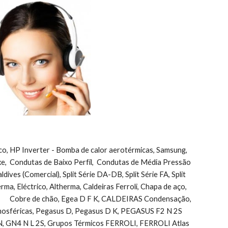
ico, HP Inverter - Bomba de calor aerotérmicas, Samsung, 
uxe,  Condutas de Baixo Perfil,  Condutas de Média Pressão 
ves (Comercial), Split Série DA-DB, Split Série FA, Split 
herma, Eléctrico, Altherma, Caldeiras Ferroli, Chapa de aço, 
       Cobre de chão, Egea D F K, CALDEIRAS Condensação, 
sféricas, Pegasus D, Pegasus D K, PEGASUS F2 N 2S            
, GN4 N L 2S, Grupos Térmicos FERROLI, FERROLI Atlas 