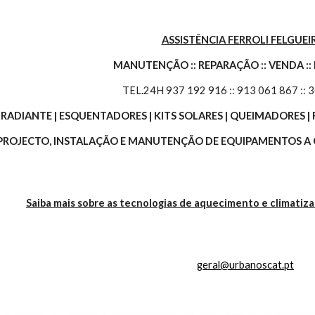
ASSISTÊNCIA FERROLI FELGUEI
MANUTENÇÃO :: REPARAÇÃO :: VENDA ::
TEL.24H 937 192 916 :: 913 061 867 :: 
O RADIANTE | ESQUENTADORES | KITS SOLARES | QUEIMADORES
 PROJECTO, INSTALAÇÃO E MANUTENÇÃO DE EQUIPAMENTOS A G
Saiba mais sobre as tecnologias de aquecimento e climatiz
geral@urbanoscat.pt