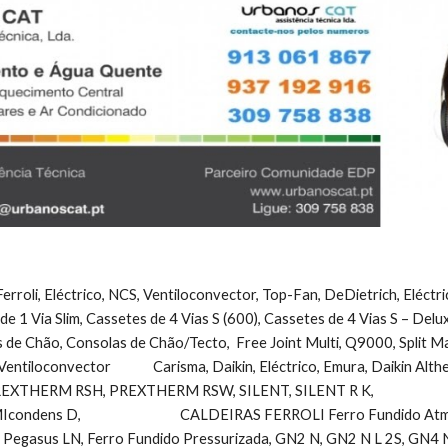
erroli, Eléctrico, NCS, Ventiloconvector, Top-Fan, DeDietrich, Eléctr
 de 1 Via Slim, Cassetes de 4 Vias S (600), Cassetes de 4 Vias S – Del
 de Chão, Consolas de Chão/Tecto,  Free Joint Multi, Q9000, Split Maldi
Ventiloconvector              Carisma, Daikin, Eléctrico, Emura, Daikin Alt
ERM RSH, PREXTHERM RSW, SILENT, SILENT R K,                        
dens D,                                 CALDEIRAS FERROLI Ferro Fundido Atmo
Pegasus LN, Ferro Fundido Pressurizada, GN2 N, GN2 N L 2S, GN4 N