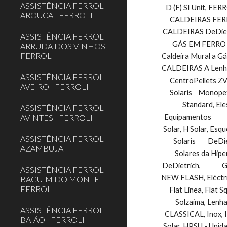
ASSISTÊNCIA FERROLI
D (F) SI Unit, FERR
AROUCA | FERROLI
CALDEIRAS FERRO
CALDEIRAS DeDietr
ASSISTÊNCIA FERROLI
GÁS EM FERRO F
ARRUDA DOS VINHOS |
FERROLI
Caldeira Mural a Gás 
CALDEIRAS A Lenha
ASSISTÊNCIA FERROLI
CentroPellets ZVB
AVEIRO | FERROLI
Solaris    Monope
Standard, El
ASSISTÊNCIA FERROLI
AVINTES | FERROLI
Equipamentos        
Solar, H Solar, Esqu
ASSISTÊNCIA FERROLI
Solaris        DeDi
AZAMBUJA
Solares da Hipe
DeDietrich,          
ASSISTÊNCIA FERROLI
NEW FLASH, Eléctrico,On
BAGUIM DO MONTE |
FERROLI
Flat Linea, Flat Sq
Solzaima, Lenha,   
ASSISTÊNCIA FERROLI
CLASSICAL, Inox, IN
BAIÃO | FERROLI
Solar, HPSU - Unidade