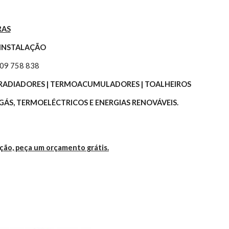
RAS
 INSTALAÇÃO
309 758 838
 | RADIADORES | TERMOACUMULADORES | TOALHEIROS
ÁS, TERMOELÉCTRICOS E ENERGIAS RENOVÁVEIS.
ação, peça um orçamento grátis.