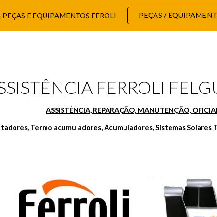
PEÇAS / EQUIPAMEN
 PEÇAS E EQUIPAMENTOS FEROLI
ip to main content
Skip to navigat
SSISTÊNCIA FERROLI FELGU
ASSISTÊNCIA, REPARAÇÃO, MANUTENÇÃO, OFICIAL
ntadores, Termo acumuladores, Acumuladores, Sistemas Solares T