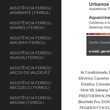
ASSISTÊNCIA FERROLI
AMARANTE | FERROLI
ASSISTÊNCIA FERROLI
AMARES | FERROLI
ASSISTÊNCIA FERROLI
AMORIM | FERROLI
ASSISTÊNCIA FERROLI
ANADIA | FERROLI
ASSISTÊNCIA FERROLI
ARCOS DE VALDEVEZ
Ar Condicionado, F
Eléctrico, Cassetes
ASSISTÊNCIA FERROLI
Estática, Consolas
ARCOZELO | FERROLI
Série SB, Sabiana, 
PREXTHERM N, PREXTH
ASSISTÊNCIA FERROLI
BlueHelix Pro, DOMIcon
ARGIVAI | FERROLI
PEGASUS F3 N 2S, 