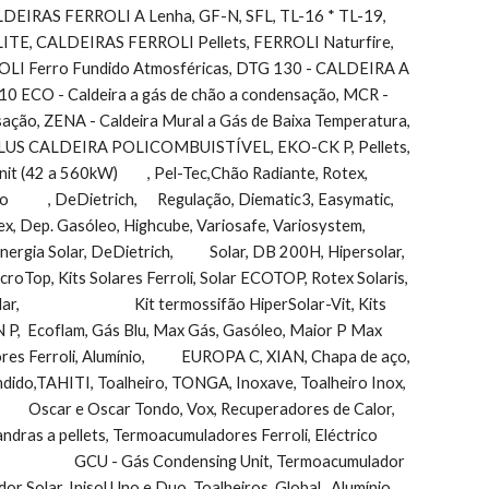
LDEIRAS FERROLI A Lenha, GF-N, SFL, TL-16 * TL-19,      
E, CALDEIRAS FERROLI Pellets, FERROLI Naturfire, 
OLI Ferro Fundido Atmosféricas, DTG 130 - CALDEIRA A 
O - Caldeira a gás de chão a condensação, MCR - 
condensação, ZENA - Caldeira Mural a Gás de Baixa Temperatura, 
O-PLUS CALDEIRA POLICOMBUISTÍVEL, EKO-CK P, Pellets, 
60kW)         , Pel-Tec,Chão Radiante, Rotex,         
      , DeDietrich,      Regulação, Diematic3, Easymatic, 
 Dep. Gasóleo, Highcube, Variosafe, Variosystem, 
gia Solar, DeDietrich,           Solar, DB 200H, Hipersolar, 
icroTop, Kits Solares Ferroli, Solar ECOTOP, Rotex Solaris, 
                            Kit termossifão HiperSolar-Vit, Kits 
 P,  Ecoflam, Gás Blu, Max Gás, Gasóleo, Maior P Max 
res Ferroli, Alumínio,           EUROPA C, XIAN, Chapa de aço, 
heiro, TONGA, Inoxave, Toalheiro Inox,                               
            Oscar e Oscar Tondo, Vox, Recuperadores de Calor, 
llets, Salamandras a pellets, Termoacumuladores Ferroli, Eléctrico  
               GCU - Gás Condensing Unit, Termoacumulador 
Solar, Inisol Uno e Duo, Toalheiros, Global,  Alumínio      