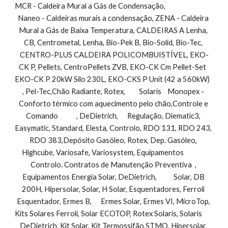
MCR - Caldeira Mural a Gás de Condensação,                                
Naneo - Caldeiras murais a condensação, ZENA - Caldeira 
Mural a Gás de Baixa Temperatura, CALDEIRAS A Lenha, 
CB, Centrometal, Lenha, Bio-Pek B, Bio-Solid, Bio-Tec, 
CENTRO-PLUS CALDEIRA POLICOMBUISTÍVEL, EKO-
CK P, Pellets, CentroPellets ZVB, EKO-CK Cm Pellet-Set  
EKO-CK P 20kW Silo 230L, EKO-CKS P Unit (42 a 560kW)         
, Pel-Tec,Chão Radiante, Rotex,         Solaris    Monopex - 
Conforto térmico com aquecimento pelo chão,Controle e 
Comando            , DeDietrich,      Regulação, Diematic3, 
Easymatic, Standard, Elesta, Controlo, RDO 131, RDO 243, 
RDO 383,Depósito Gasóleo, Rotex, Dep. Gasóleo, 
Highcube, Variosafe, Variosystem, Equipamentos               
Controlo. Contratos de Manutenção Preventiva  , 
Equipamentos Energia Solar, DeDietrich,           Solar, DB 
200H, Hipersolar, Solar, H Solar, Esquentadores, Ferroli 
Esquentador, Ermes B,      Ermes Solar, Ermes VI, MicroTop, 
Kits Solares Ferroli, Solar ECOTOP, Rotex Solaris, Solaris        
DeDietrich, Kit Solar, Kit Termossifão STMO, Hipersolar, 