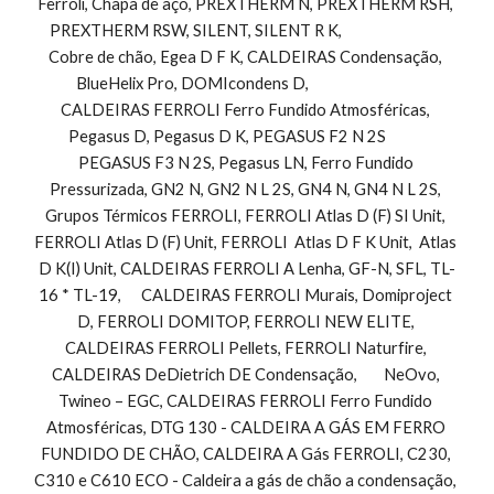
Ferroli, Chapa de aço, PREXTHERM N, PREXTHERM RSH, 
PREXTHERM RSW, SILENT, SILENT R K,                               
Cobre de chão, Egea D F K, CALDEIRAS Condensação, 
BlueHelix Pro, DOMIcondens D,                                 
CALDEIRAS FERROLI Ferro Fundido Atmosféricas, 
Pegasus D, Pegasus D K, PEGASUS F2 N 2S            
PEGASUS F3 N 2S, Pegasus LN, Ferro Fundido 
Pressurizada, GN2 N, GN2 N L 2S, GN4 N, GN4 N L 2S, 
Grupos Térmicos FERROLI, FERROLI Atlas D (F) SI Unit, 
FERROLI Atlas D (F) Unit, FERROLI  Atlas D F K Unit,  Atlas 
D K(I) Unit, CALDEIRAS FERROLI A Lenha, GF-N, SFL, TL-
16 * TL-19,      CALDEIRAS FERROLI Murais, Domiproject 
D, FERROLI DOMITOP, FERROLI NEW ELITE, 
CALDEIRAS FERROLI Pellets, FERROLI Naturfire, 
CALDEIRAS DeDietrich DE Condensação,        NeOvo, 
Twineo – EGC, CALDEIRAS FERROLI Ferro Fundido 
Atmosféricas, DTG 130 - CALDEIRA A GÁS EM FERRO 
FUNDIDO DE CHÃO, CALDEIRA A Gás FERROLI, C230, 
C310 e C610 ECO - Caldeira a gás de chão a condensação, 