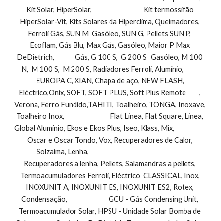
Kit Solar, HiperSolar,                                   Kit termossifão 
HiperSolar-Vit, Kits Solares da Hiperclima, Queimadores, 
Ferroli Gás, SUN M  Gasóleo, SUN G, Pellets SUN P,  
Ecoflam, Gás Blu, Max Gás, Gasóleo, Maior P Max 
DeDietrich,              Gás, G 100 S,  G 200 S,  Gasóleo, M 100 
N,  M 100 S,  M 200 S, Radiadores Ferroli, Alumínio,           
EUROPA C, XIAN, Chapa de aço, NEW FLASH, 
Eléctrico,Onix, SOFT, SOFT PLUS, Soft Plus Remote         , 
Verona, Ferro Fundido,TAHITI, Toalheiro, TONGA, Inoxave, 
Toalheiro Inox,                               Flat Linea, Flat Square, Linea, 
Global Alumínio, Ekos e Ekos Plus, Iseo, Klass, Mix,                        
Oscar e Oscar Tondo, Vox, Recuperadores de Calor, 
Solzaima, Lenha,                                                                 
Recuperadores a lenha, Pellets, Salamandras a pellets, 
Termoacumuladores Ferroli, Eléctrico  CLASSICAL, Inox, 
INOXUNIT A, INOXUNIT ES, INOXUNIT ES2, Rotex, 
Condensação,                            GCU - Gás Condensing Unit, 
Termoacumulador Solar, HPSU - Unidade Solar Bomba de 