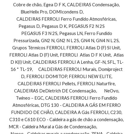
Cobre de chão, Egea D F K, CALDEIRAS Condensação, 
BlueHelix Pro, DOMIcondens D,                                 
CALDEIRAS FERROLI Ferro Fundido Atmosféricas, 
Pegasus D, Pegasus D K, PEGASUS F2 N 2S            
PEGASUS F3 N 2S, Pegasus LN, Ferro Fundido 
Pressurizada, GN2 N, GN2 N L 2S, GN4 N, GN4 N L 2S, 
Grupos Térmicos FERROLI, FERROLI Atlas D (F) SI Unit, 
FERROLI Atlas D (F) Unit, FERROLI  Atlas D F K Unit,  Atlas 
D K(I) Unit, CALDEIRAS FERROLI A Lenha, GF-N, SFL, TL-
16 * TL-19,      CALDEIRAS FERROLI Murais, Domiproject 
D, FERROLI DOMITOP, FERROLI NEW ELITE, 
CALDEIRAS FERROLI Pellets, FERROLI Naturfire, 
CALDEIRAS DeDietrich DE Condensação,        NeOvo, 
Twineo – EGC, CALDEIRAS FERROLI Ferro Fundido 
Atmosféricas, DTG 130 - CALDEIRA A GÁS EM FERRO 
FUNDIDO DE CHÃO, CALDEIRA A Gás FERROLI, C230, 
C310 e C610 ECO - Caldeira a gás de chão a condensação, 
MCR - Caldeira Mural a Gás de Condensação,                                
Naneo - Caldeiras murais a condensação, ZENA - Caldeira 