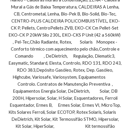
Mural a Gás de Baixa Temperatura, CALDEIRAS A Lenha, 
CB, Centrometal, Lenha, Bio-Pek B, Bio-Solid, Bio-Tec, 
CENTRO-PLUS CALDEIRA POLICOMBUISTÍVEL, EKO-
CK P, Pellets, CentroPellets ZVB, EKO-CK Cm Pellet-Set  
EKO-CK P 20kW Silo 230L, EKO-CKS P Unit (42 a 560kW)         
, Pel-Tec,Chão Radiante, Rotex,         Solaris    Monopex - 
Conforto térmico com aquecimento pelo chão,Controle e 
Comando            , DeDietrich,      Regulação, Diematic3, 
Easymatic, Standard, Elesta, Controlo, RDO 131, RDO 243, 
RDO 383,Depósito Gasóleo, Rotex, Dep. Gasóleo, 
Highcube, Variosafe, Variosystem, Equipamentos               
Controlo. Contratos de Manutenção Preventiva  , 
Equipamentos Energia Solar, DeDietrich,           Solar, DB 
200H, Hipersolar, Solar, H Solar, Esquentadores, Ferroli 
Esquentador, Ermes B,      Ermes Solar, Ermes VI, MicroTop, 
Kits Solares Ferroli, Solar ECOTOP, Rotex Solaris, Solaris        
DeDietrich, Kit Solar, Kit Termossifão STMO, Hipersolar, 
Kit Solar, HiperSolar,                                   Kit termossifão 