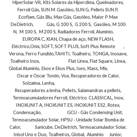
HiperSolar-Vit, Kits Solares da Hiperclima, Queimadores, 
Ferroli Gás, SUN M  Gasóleo, SUN G, Pellets SUN P,  
Ecoflam, Gás Blu, Max Gás, Gasóleo, Maior P Max 
DeDietrich,              Gás, G 100 S,  G 200 S,  Gasóleo, M 100 
N,  M 100 S,  M 200 S, Radiadores Ferroli, Alumínio,           
EUROPA C, XIAN, Chapa de aço, NEW FLASH, 
Eléctrico,Onix, SOFT, SOFT PLUS, Soft Plus Remote         , 
Verona, Ferro Fundido,TAHITI, Toalheiro, TONGA, Inoxave, 
Toalheiro Inox,                               Flat Linea, Flat Square, Linea, 
Global Alumínio, Ekos e Ekos Plus, Iseo, Klass, Mix,                        
Oscar e Oscar Tondo, Vox, Recuperadores de Calor, 
Solzaima, Lenha,                                                                 
Recuperadores a lenha, Pellets, Salamandras a pellets, 
Termoacumuladores Ferroli, Eléctrico  CLASSICAL, Inox, 
INOXUNIT A, INOXUNIT ES, INOXUNIT ES2, Rotex, 
Condensação,                            GCU - Gás Condensing Unit, 
Termoacumulador Solar, HPSU - Unidade Solar Bomba de 
Calor,               Sanicube, DeDietrich, Termoacumulador Solar, 
Inisol Uno e Duo, Toalheiros, Global,  Alumínio      Junior,  