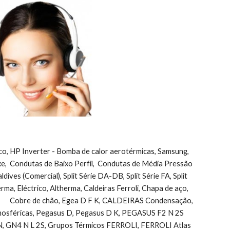
ico, HP Inverter - Bomba de calor aerotérmicas, Samsung, 
uxe,  Condutas de Baixo Perfil,  Condutas de Média Pressão 
ves (Comercial), Split Série DA-DB, Split Série FA, Split 
herma, Eléctrico, Altherma, Caldeiras Ferroli, Chapa de aço, 
       Cobre de chão, Egea D F K, CALDEIRAS Condensação, 
sféricas, Pegasus D, Pegasus D K, PEGASUS F2 N 2S            
, GN4 N L 2S, Grupos Térmicos FERROLI, FERROLI Atlas 