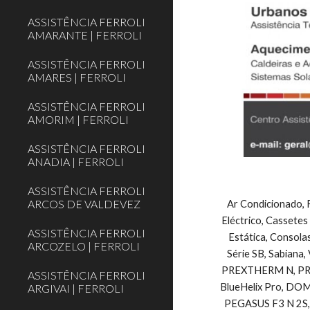
ASSISTÊNCIA FERROLI
AMARANTE | FERROLI
ASSISTÊNCIA FERROLI
AMARES | FERROLI
ASSISTÊNCIA FERROLI
AMORIM | FERROLI
ASSISTÊNCIA FERROLI
ANADIA | FERROLI
ASSISTÊNCIA FERROLI
ARCOS DE VALDEVEZ
Ar Condicionado, F
Eléctrico, Cassetes
ASSISTÊNCIA FERROLI
Estática, Consolas
ARCOZELO | FERROLI
Série SB, Sabiana, 
PREXTHERM N, PREXTH
ASSISTÊNCIA FERROLI
BlueHelix Pro, DOMIcon
ARGIVAI | FERROLI
PEGASUS F3 N 2S, 