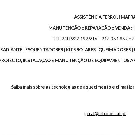
ASSISTÊNCIA FERROLI MAFR
MANUTENÇÃO :: REPARAÇÃO :: VENDA ::
TEL.24H 937 192 916 :: 913 061 867 :: 
O RADIANTE | ESQUENTADORES | KITS SOLARES | QUEIMADORES
 PROJECTO, INSTALAÇÃO E MANUTENÇÃO DE EQUIPAMENTOS A G
Saiba mais sobre as tecnologias de aquecimento e climatiz
geral@urbanoscat.pt