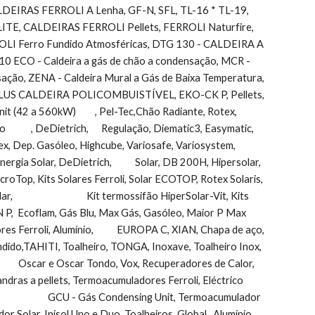
LDEIRAS FERROLI A Lenha, GF-N, SFL, TL-16 * TL-19,      
E, CALDEIRAS FERROLI Pellets, FERROLI Naturfire, 
OLI Ferro Fundido Atmosféricas, DTG 130 - CALDEIRA A 
O - Caldeira a gás de chão a condensação, MCR - 
condensação, ZENA - Caldeira Mural a Gás de Baixa Temperatura, 
O-PLUS CALDEIRA POLICOMBUISTÍVEL, EKO-CK P, Pellets, 
60kW)         , Pel-Tec,Chão Radiante, Rotex,         
      , DeDietrich,      Regulação, Diematic3, Easymatic, 
 Dep. Gasóleo, Highcube, Variosafe, Variosystem, 
gia Solar, DeDietrich,           Solar, DB 200H, Hipersolar, 
icroTop, Kits Solares Ferroli, Solar ECOTOP, Rotex Solaris, 
                            Kit termossifão HiperSolar-Vit, Kits 
 P,  Ecoflam, Gás Blu, Max Gás, Gasóleo, Maior P Max 
res Ferroli, Alumínio,           EUROPA C, XIAN, Chapa de aço, 
heiro, TONGA, Inoxave, Toalheiro Inox,                               
            Oscar e Oscar Tondo, Vox, Recuperadores de Calor, 
llets, Salamandras a pellets, Termoacumuladores Ferroli, Eléctrico  
               GCU - Gás Condensing Unit, Termoacumulador 
Solar, Inisol Uno e Duo, Toalheiros, Global,  Alumínio      