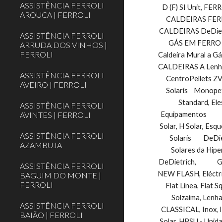
ASSISTÊNCIA FERROLI
D (F) SI Unit, FERR
AROUCA | FERROLI
CALDEIRAS FERRO
CALDEIRAS DeDietr
ASSISTÊNCIA FERROLI
GÁS EM FERRO F
ARRUDA DOS VINHOS |
FERROLI
Caldeira Mural a Gás 
CALDEIRAS A Lenha
ASSISTÊNCIA FERROLI
CentroPellets ZVB
AVEIRO | FERROLI
Solaris    Monope
Standard, El
ASSISTÊNCIA FERROLI
AVINTES | FERROLI
Equipamentos        
Solar, H Solar, Esqu
ASSISTÊNCIA FERROLI
Solaris        DeDi
AZAMBUJA
Solares da Hipe
DeDietrich,          
ASSISTÊNCIA FERROLI
NEW FLASH, Eléctrico,On
BAGUIM DO MONTE |
FERROLI
Flat Linea, Flat Sq
Solzaima, Lenha,   
ASSISTÊNCIA FERROLI
CLASSICAL, Inox, IN
BAIÃO | FERROLI
Solar, HPSU - Unidade