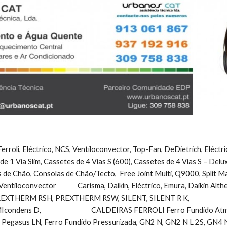
erroli, Eléctrico, NCS, Ventiloconvector, Top-Fan, DeDietrich, Eléctr
 de 1 Via Slim, Cassetes de 4 Vias S (600), Cassetes de 4 Vias S – Del
 de Chão, Consolas de Chão/Tecto,  Free Joint Multi, Q9000, Split Maldi
Ventiloconvector              Carisma, Daikin, Eléctrico, Emura, Daikin Alt
ERM RSH, PREXTHERM RSW, SILENT, SILENT R K,                        
dens D,                                 CALDEIRAS FERROLI Ferro Fundido Atmo
Pegasus LN, Ferro Fundido Pressurizada, GN2 N, GN2 N L 2S, GN4 N