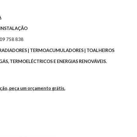
A
 INSTALAÇÃO
309 758 838
 | RADIADORES | TERMOACUMULADORES | TOALHEIROS
ÁS, TERMOELÉCTRICOS E ENERGIAS RENOVÁVEIS.
ação, peça um orçamento grátis.