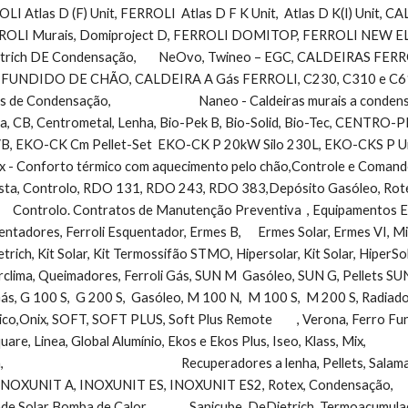
OLI Atlas D (F) Unit, FERROLI  Atlas D F K Unit,  Atlas D K(I) Unit, CA
LI Murais, Domiproject D, FERROLI DOMITOP, FERROLI NEW ELIT
ich DE Condensação,        NeOvo, Twineo – EGC, CALDEIRAS FERR
UNDIDO DE CHÃO, CALDEIRA A Gás FERROLI, C230, C310 e C610 EC
de Condensação,                                Naneo - Caldeiras murais a 
, CB, Centrometal, Lenha, Bio-Pek B, Bio-Solid, Bio-Tec, CENTR
, EKO-CK Cm Pellet-Set  EKO-CK P 20kW Silo 230L, EKO-CKS P Unit (42 a 5
x - Conforto térmico com aquecimento pelo chão,Controle e Comando      
esta, Controlo, RDO 131, RDO 243, RDO 383,Depósito Gasóleo, Rotex,
       Controlo. Contratos de Manutenção Preventiva  , Equipamentos Ener
entadores, Ferroli Esquentador, Ermes B,      Ermes Solar, Ermes VI, M
etrich, Kit Solar, Kit Termossifão STMO, Hipersolar, Kit Solar, HiperSolar,       
rclima, Queimadores, Ferroli Gás, SUN M  Gasóleo, SUN G, Pellets SUN
    Gás, G 100 S,  G 200 S,  Gasóleo, M 100 N,  M 100 S,  M 200 S, Radiado
ix, SOFT, SOFT PLUS, Soft Plus Remote         , Verona, Ferro Fundido,TAHITI, Toal
uare, Linea, Global Alumínio, Ekos e Ekos Plus, Iseo, Klass, Mix,            
                                                              Recuperadores a lenha, Pe
OXUNIT A, INOXUNIT ES, INOXUNIT ES2, Rotex, Condensação,             
 Solar Bomba de Calor,               Sanicube, DeDietrich, Termoacumulador 