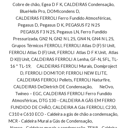
Cobre de chão, Egea D F K, CALDEIRAS Condensação, 
BlueHelix Pro, DOMIcondens D,                                 
CALDEIRAS FERROLI Ferro Fundido Atmosféricas, 
Pegasus D, Pegasus D K, PEGASUS F2 N 2S            
PEGASUS F3 N 2S, Pegasus LN, Ferro Fundido 
Pressurizada, GN2 N, GN2 N L 2S, GN4 N, GN4 N L 2S, 
Grupos Térmicos FERROLI, FERROLI Atlas D (F) SI Unit, 
FERROLI Atlas D (F) Unit, FERROLI  Atlas D F K Unit,  Atlas 
D K(I) Unit, CALDEIRAS FERROLI A Lenha, GF-N, SFL, TL-
16 * TL-19,      CALDEIRAS FERROLI Murais, Domiproject 
D, FERROLI DOMITOP, FERROLI NEW ELITE, 
CALDEIRAS FERROLI Pellets, FERROLI Naturfire, 
CALDEIRAS DeDietrich DE Condensação,        NeOvo, 
Twineo – EGC, CALDEIRAS FERROLI Ferro Fundido 
Atmosféricas, DTG 130 - CALDEIRA A GÁS EM FERRO 
FUNDIDO DE CHÃO, CALDEIRA A Gás FERROLI, C230, 
C310 e C610 ECO - Caldeira a gás de chão a condensação, 
MCR - Caldeira Mural a Gás de Condensação,                                
Naneo - Caldeiras murais a condensação, ZENA - Caldeira 