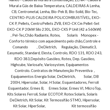
Mural a Gás de Baixa Temperatura, CALDEIRAS A Lenha, 
CB, Centrometal, Lenha, Bio-Pek B, Bio-Solid, Bio-Tec, 
CENTRO-PLUS CALDEIRA POLICOMBUISTÍVEL, EKO-
CK P, Pellets, CentroPellets ZVB, EKO-CK Cm Pellet-Set  
EKO-CK P 20kW Silo 230L, EKO-CKS P Unit (42 a 560kW)         
, Pel-Tec,Chão Radiante, Rotex,         Solaris    Monopex - 
Conforto térmico com aquecimento pelo chão,Controle e 
Comando            , DeDietrich,      Regulação, Diematic3, 
Easymatic, Standard, Elesta, Controlo, RDO 131, RDO 243, 
RDO 383,Depósito Gasóleo, Rotex, Dep. Gasóleo, 
Highcube, Variosafe, Variosystem, Equipamentos               
Controlo. Contratos de Manutenção Preventiva  , 
Equipamentos Energia Solar, DeDietrich,           Solar, DB 
200H, Hipersolar, Solar, H Solar, Esquentadores, Ferroli 
Esquentador, Ermes B,      Ermes Solar, Ermes VI, MicroTop, 
Kits Solares Ferroli, Solar ECOTOP, Rotex Solaris, Solaris        
DeDietrich, Kit Solar, Kit Termossifão STMO, Hipersolar, 
Kit Solar, HiperSolar,                                   Kit termossifão 