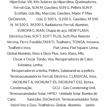
HiperSolar-Vit, Kits Solares da Hiperclima, Queimadores, 
Ferroli Gás, SUN M  Gasóleo, SUN G, Pellets SUN P,  
Ecoflam, Gás Blu, Max Gás, Gasóleo, Maior P Max 
DeDietrich,              Gás, G 100 S,  G 200 S,  Gasóleo, M 100 
N,  M 100 S,  M 200 S, Radiadores Ferroli, Alumínio,           
EUROPA C, XIAN, Chapa de aço, NEW FLASH, 
Eléctrico,Onix, SOFT, SOFT PLUS, Soft Plus Remote         , 
Verona, Ferro Fundido,TAHITI, Toalheiro, TONGA, Inoxave, 
Toalheiro Inox,                               Flat Linea, Flat Square, Linea, 
Global Alumínio, Ekos e Ekos Plus, Iseo, Klass, Mix,                        
Oscar e Oscar Tondo, Vox, Recuperadores de Calor, 
Solzaima, Lenha,                                                                 
Recuperadores a lenha, Pellets, Salamandras a pellets, 
Termoacumuladores Ferroli, Eléctrico  CLASSICAL, Inox, 
INOXUNIT A, INOXUNIT ES, INOXUNIT ES2, Rotex, 
Condensação,                            GCU - Gás Condensing Unit, 
Termoacumulador Solar, HPSU - Unidade Solar Bomba de 
Calor,               Sanicube, DeDietrich, Termoacumulador Solar, 
Inisol Uno e Duo, Toalheiros, Global,  Alumínio      Junior,  