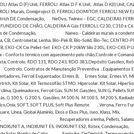
OLI Atlas D (F) Unit, FERROLI  Atlas D F K Unit,  Atlas D K(I) Unit, CA
LI Murais, Domiproject D, FERROLI DOMITOP, FERROLI NEW ELIT
ich DE Condensação,        NeOvo, Twineo – EGC, CALDEIRAS FERR
UNDIDO DE CHÃO, CALDEIRA A Gás FERROLI, C230, C310 e C610 EC
de Condensação,                                Naneo - Caldeiras murais a 
, CB, Centrometal, Lenha, Bio-Pek B, Bio-Solid, Bio-Tec, CENTR
, EKO-CK Cm Pellet-Set  EKO-CK P 20kW Silo 230L, EKO-CKS P Unit (42 a 5
x - Conforto térmico com aquecimento pelo chão,Controle e Comando      
esta, Controlo, RDO 131, RDO 243, RDO 383,Depósito Gasóleo, Rotex,
       Controlo. Contratos de Manutenção Preventiva  , Equipamentos Ener
entadores, Ferroli Esquentador, Ermes B,      Ermes Solar, Ermes VI, M
etrich, Kit Solar, Kit Termossifão STMO, Hipersolar, Kit Solar, HiperSolar,       
rclima, Queimadores, Ferroli Gás, SUN M  Gasóleo, SUN G, Pellets SUN
    Gás, G 100 S,  G 200 S,  Gasóleo, M 100 N,  M 100 S,  M 200 S, Radiado
ix, SOFT, SOFT PLUS, Soft Plus Remote         , Verona, Ferro Fundido,TAHITI, Toal
uare, Linea, Global Alumínio, Ekos e Ekos Plus, Iseo, Klass, Mix,            
                                                              Recuperadores a lenha, Pe
OXUNIT A, INOXUNIT ES, INOXUNIT ES2, Rotex, Condensação,             
 Solar Bomba de Calor,               Sanicube, DeDietrich, Termoacumulador 