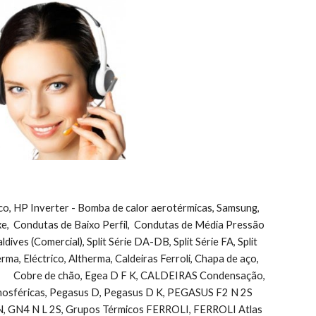
ico, HP Inverter - Bomba de calor aerotérmicas, Samsung, 
uxe,  Condutas de Baixo Perfil,  Condutas de Média Pressão 
ves (Comercial), Split Série DA-DB, Split Série FA, Split 
herma, Eléctrico, Altherma, Caldeiras Ferroli, Chapa de aço, 
       Cobre de chão, Egea D F K, CALDEIRAS Condensação, 
sféricas, Pegasus D, Pegasus D K, PEGASUS F2 N 2S            
, GN4 N L 2S, Grupos Térmicos FERROLI, FERROLI Atlas 