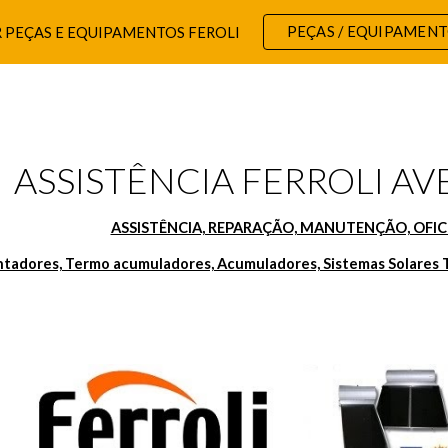
PEÇAS / EQUIPAMEN
 PEÇAS E EQUIPAMENTOS FEROLI
ip to main content
Skip to navigat
ASSISTÊNCIA FERROLI AVE
ASSISTÊNCIA, REPARAÇÃO, MANUTENÇÃO, OFICI
ntadores, Termo acumuladores, Acumuladores, Sistemas Solares 