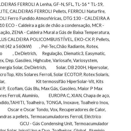
LDEIRAS FERROLI A Lenha, GF-N, SFL, TL-16 * TL-19,      
E, CALDEIRAS FERROLI Pellets, FERROLI Naturfire, 
OLI Ferro Fundido Atmosféricas, DTG 130 - CALDEIRA A 
O - Caldeira a gás de chão a condensação, MCR - 
condensação, ZENA - Caldeira Mural a Gás de Baixa Temperatura, 
O-PLUS CALDEIRA POLICOMBUISTÍVEL, EKO-CK P, Pellets, 
60kW)         , Pel-Tec,Chão Radiante, Rotex,         
      , DeDietrich,      Regulação, Diematic3, Easymatic, 
 Dep. Gasóleo, Highcube, Variosafe, Variosystem, 
gia Solar, DeDietrich,           Solar, DB 200H, Hipersolar, 
icroTop, Kits Solares Ferroli, Solar ECOTOP, Rotex Solaris, 
                            Kit termossifão HiperSolar-Vit, Kits 
 P,  Ecoflam, Gás Blu, Max Gás, Gasóleo, Maior P Max 
res Ferroli, Alumínio,           EUROPA C, XIAN, Chapa de aço, 
heiro, TONGA, Inoxave, Toalheiro Inox,                               
            Oscar e Oscar Tondo, Vox, Recuperadores de Calor, 
llets, Salamandras a pellets, Termoacumuladores Ferroli, Eléctrico  
               GCU - Gás Condensing Unit, Termoacumulador 
Solar, Inisol Uno e Duo, Toalheiros, Global,  Alumínio      