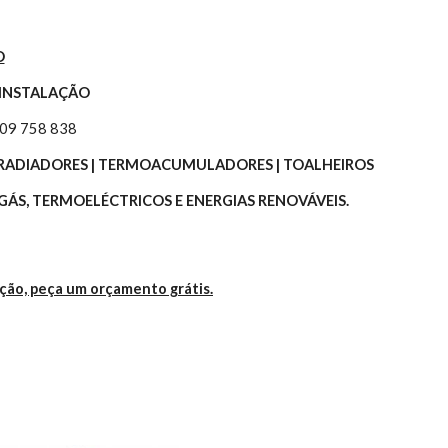
O
 INSTALAÇÃO
309 758 838
 | RADIADORES | TERMOACUMULADORES | TOALHEIROS
ÁS, TERMOELÉCTRICOS E ENERGIAS RENOVÁVEIS.
ação, peça um orçamento grátis.