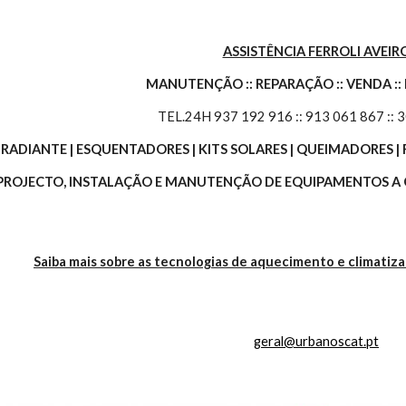
ASSISTÊNCIA FERROLI AVEIR
MANUTENÇÃO :: REPARAÇÃO :: VENDA ::
TEL.24H 937 192 916 :: 913 061 867 :: 
O RADIANTE | ESQUENTADORES | KITS SOLARES | QUEIMADORES
 PROJECTO, INSTALAÇÃO E MANUTENÇÃO DE EQUIPAMENTOS A G
Saiba mais sobre as tecnologias de aquecimento e climatiz
geral@urbanoscat.pt