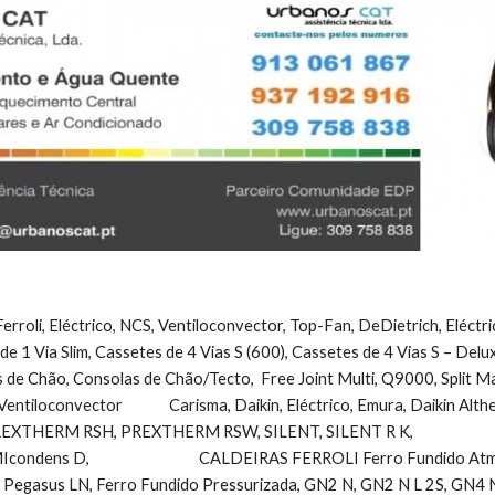
erroli, Eléctrico, NCS, Ventiloconvector, Top-Fan, DeDietrich, Eléctr
 de 1 Via Slim, Cassetes de 4 Vias S (600), Cassetes de 4 Vias S – Del
 de Chão, Consolas de Chão/Tecto,  Free Joint Multi, Q9000, Split Maldi
Ventiloconvector              Carisma, Daikin, Eléctrico, Emura, Daikin Alt
ERM RSH, PREXTHERM RSW, SILENT, SILENT R K,                        
dens D,                                 CALDEIRAS FERROLI Ferro Fundido Atmo
Pegasus LN, Ferro Fundido Pressurizada, GN2 N, GN2 N L 2S, GN4 N