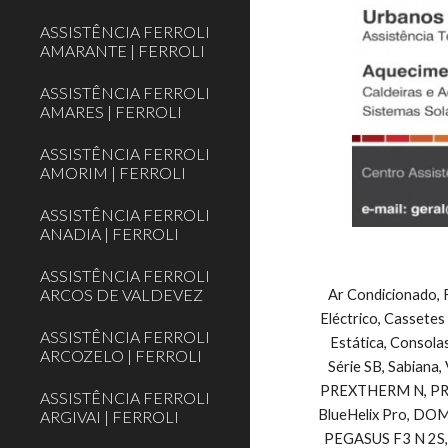
ASSISTÊNCIA FERROLI
AMARANTE | FERROLI
ASSISTÊNCIA FERROLI
AMARES | FERROLI
ASSISTÊNCIA FERROLI
AMORIM | FERROLI
ASSISTÊNCIA FERROLI
ANADIA | FERROLI
ASSISTÊNCIA FERROLI
ARCOS DE VALDEVEZ
Ar Condicionado, F
Eléctrico, Cassetes
ASSISTÊNCIA FERROLI
Estática, Consolas
ARCOZELO | FERROLI
Série SB, Sabiana, 
PREXTHERM N, PREXTH
ASSISTÊNCIA FERROLI
BlueHelix Pro, DOMIcon
ARGIVAI | FERROLI
PEGASUS F3 N 2S, 