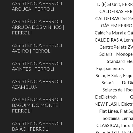
ASSISTÊNCIA FERROLI
D (F) SI Unit, FERR
AROUCA | FERROLI
CALDEIRAS FERRO
CALDEIRAS DeDietr
ASSISTÊNCIA FERROLI
GÁS EM FERRO F
ARRUDA DOS VINHOS |
FERROLI
Caldeira Mural a Gás 
CALDEIRAS A Lenha
ASSISTÊNCIA FERROLI
CentroPellets ZVB
AVEIRO | FERROLI
Solaris    Monope
Standard, El
ASSISTÊNCIA FERROLI
AVINTES | FERROLI
Equipamentos        
Solar, H Solar, Esqu
ASSISTÊNCIA FERROLI
Solaris        DeDi
AZAMBUJA
Solares da Hipe
DeDietrich,          
ASSISTÊNCIA FERROLI
NEW FLASH, Eléctrico,On
BAGUIM DO MONTE |
FERROLI
Flat Linea, Flat Sq
Solzaima, Lenha,   
ASSISTÊNCIA FERROLI
CLASSICAL, Inox, IN
BAIÃO | FERROLI
Solar, HPSU - Unidade