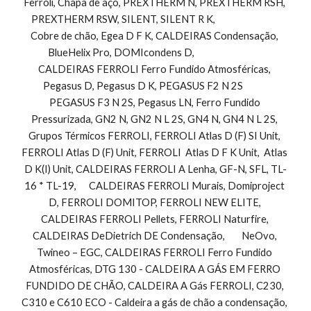
Ferroli, Chapa de aço, PREXTHERM N, PREXTHERM RSH, 
PREXTHERM RSW, SILENT, SILENT R K,                               
Cobre de chão, Egea D F K, CALDEIRAS Condensação, 
BlueHelix Pro, DOMIcondens D,                                 
CALDEIRAS FERROLI Ferro Fundido Atmosféricas, 
Pegasus D, Pegasus D K, PEGASUS F2 N 2S            
PEGASUS F3 N 2S, Pegasus LN, Ferro Fundido 
Pressurizada, GN2 N, GN2 N L 2S, GN4 N, GN4 N L 2S, 
Grupos Térmicos FERROLI, FERROLI Atlas D (F) SI Unit, 
FERROLI Atlas D (F) Unit, FERROLI  Atlas D F K Unit,  Atlas 
D K(I) Unit, CALDEIRAS FERROLI A Lenha, GF-N, SFL, TL-
16 * TL-19,      CALDEIRAS FERROLI Murais, Domiproject 
D, FERROLI DOMITOP, FERROLI NEW ELITE, 
CALDEIRAS FERROLI Pellets, FERROLI Naturfire, 
CALDEIRAS DeDietrich DE Condensação,        NeOvo, 
Twineo – EGC, CALDEIRAS FERROLI Ferro Fundido 
Atmosféricas, DTG 130 - CALDEIRA A GÁS EM FERRO 
FUNDIDO DE CHÃO, CALDEIRA A Gás FERROLI, C230, 
C310 e C610 ECO - Caldeira a gás de chão a condensação, 