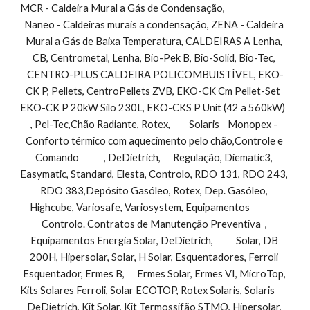
MCR - Caldeira Mural a Gás de Condensação,                                
Naneo - Caldeiras murais a condensação, ZENA - Caldeira 
Mural a Gás de Baixa Temperatura, CALDEIRAS A Lenha, 
CB, Centrometal, Lenha, Bio-Pek B, Bio-Solid, Bio-Tec, 
CENTRO-PLUS CALDEIRA POLICOMBUISTÍVEL, EKO-
CK P, Pellets, CentroPellets ZVB, EKO-CK Cm Pellet-Set  
EKO-CK P 20kW Silo 230L, EKO-CKS P Unit (42 a 560kW)         
, Pel-Tec,Chão Radiante, Rotex,         Solaris    Monopex - 
Conforto térmico com aquecimento pelo chão,Controle e 
Comando            , DeDietrich,      Regulação, Diematic3, 
Easymatic, Standard, Elesta, Controlo, RDO 131, RDO 243, 
RDO 383,Depósito Gasóleo, Rotex, Dep. Gasóleo, 
Highcube, Variosafe, Variosystem, Equipamentos               
Controlo. Contratos de Manutenção Preventiva  , 
Equipamentos Energia Solar, DeDietrich,           Solar, DB 
200H, Hipersolar, Solar, H Solar, Esquentadores, Ferroli 
Esquentador, Ermes B,      Ermes Solar, Ermes VI, MicroTop, 
Kits Solares Ferroli, Solar ECOTOP, Rotex Solaris, Solaris        
DeDietrich, Kit Solar, Kit Termossifão STMO, Hipersolar, 