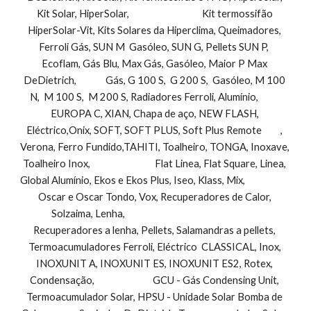
Kit Solar, HiperSolar,                                   Kit termossifão 
HiperSolar-Vit, Kits Solares da Hiperclima, Queimadores, 
Ferroli Gás, SUN M  Gasóleo, SUN G, Pellets SUN P,  
Ecoflam, Gás Blu, Max Gás, Gasóleo, Maior P Max 
DeDietrich,              Gás, G 100 S,  G 200 S,  Gasóleo, M 100 
N,  M 100 S,  M 200 S, Radiadores Ferroli, Alumínio,           
EUROPA C, XIAN, Chapa de aço, NEW FLASH, 
Eléctrico,Onix, SOFT, SOFT PLUS, Soft Plus Remote         , 
Verona, Ferro Fundido,TAHITI, Toalheiro, TONGA, Inoxave, 
Toalheiro Inox,                               Flat Linea, Flat Square, Linea, 
Global Alumínio, Ekos e Ekos Plus, Iseo, Klass, Mix,                        
Oscar e Oscar Tondo, Vox, Recuperadores de Calor, 
Solzaima, Lenha,                                                                 
Recuperadores a lenha, Pellets, Salamandras a pellets, 
Termoacumuladores Ferroli, Eléctrico  CLASSICAL, Inox, 
INOXUNIT A, INOXUNIT ES, INOXUNIT ES2, Rotex, 
Condensação,                            GCU - Gás Condensing Unit, 
Termoacumulador Solar, HPSU - Unidade Solar Bomba de 