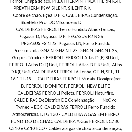
Ferroli, Chapa de aço, PREXTHERM N, PREXTHERM RSH, 
PREXTHERM RSW, SILENT, SILENT R K,                               
Cobre de chão, Egea D F K, CALDEIRAS Condensação, 
BlueHelix Pro, DOMIcondens D,                                 
CALDEIRAS FERROLI Ferro Fundido Atmosféricas, 
Pegasus D, Pegasus D K, PEGASUS F2 N 2S            
PEGASUS F3 N 2S, Pegasus LN, Ferro Fundido 
Pressurizada, GN2 N, GN2 N L 2S, GN4 N, GN4 N L 2S, 
Grupos Térmicos FERROLI, FERROLI Atlas D (F) SI Unit, 
FERROLI Atlas D (F) Unit, FERROLI  Atlas D F K Unit,  Atlas 
D K(I) Unit, CALDEIRAS FERROLI A Lenha, GF-N, SFL, TL-
16 * TL-19,      CALDEIRAS FERROLI Murais, Domiproject 
D, FERROLI DOMITOP, FERROLI NEW ELITE, 
CALDEIRAS FERROLI Pellets, FERROLI Naturfire, 
CALDEIRAS DeDietrich DE Condensação,        NeOvo, 
Twineo – EGC, CALDEIRAS FERROLI Ferro Fundido 
Atmosféricas, DTG 130 - CALDEIRA A GÁS EM FERRO 
FUNDIDO DE CHÃO, CALDEIRA A Gás FERROLI, C230, 
C310 e C610 ECO - Caldeira a gás de chão a condensação, 