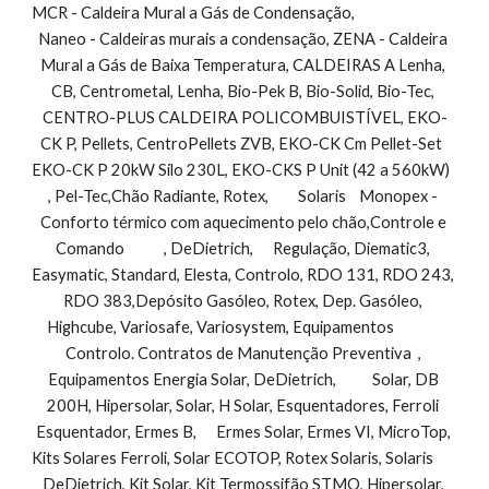
MCR - Caldeira Mural a Gás de Condensação,                                
Naneo - Caldeiras murais a condensação, ZENA - Caldeira 
Mural a Gás de Baixa Temperatura, CALDEIRAS A Lenha, 
CB, Centrometal, Lenha, Bio-Pek B, Bio-Solid, Bio-Tec, 
CENTRO-PLUS CALDEIRA POLICOMBUISTÍVEL, EKO-
CK P, Pellets, CentroPellets ZVB, EKO-CK Cm Pellet-Set  
EKO-CK P 20kW Silo 230L, EKO-CKS P Unit (42 a 560kW)         
, Pel-Tec,Chão Radiante, Rotex,         Solaris    Monopex - 
Conforto térmico com aquecimento pelo chão,Controle e 
Comando            , DeDietrich,      Regulação, Diematic3, 
Easymatic, Standard, Elesta, Controlo, RDO 131, RDO 243, 
RDO 383,Depósito Gasóleo, Rotex, Dep. Gasóleo, 
Highcube, Variosafe, Variosystem, Equipamentos               
Controlo. Contratos de Manutenção Preventiva  , 
Equipamentos Energia Solar, DeDietrich,           Solar, DB 
200H, Hipersolar, Solar, H Solar, Esquentadores, Ferroli 
Esquentador, Ermes B,      Ermes Solar, Ermes VI, MicroTop, 
Kits Solares Ferroli, Solar ECOTOP, Rotex Solaris, Solaris        
DeDietrich, Kit Solar, Kit Termossifão STMO, Hipersolar, 