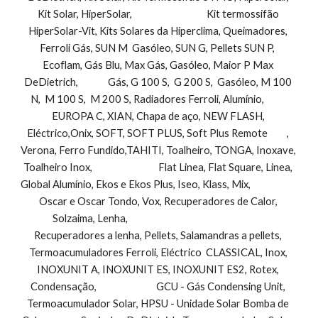
Kit Solar, HiperSolar,                                   Kit termossifão 
HiperSolar-Vit, Kits Solares da Hiperclima, Queimadores, 
Ferroli Gás, SUN M  Gasóleo, SUN G, Pellets SUN P,  
Ecoflam, Gás Blu, Max Gás, Gasóleo, Maior P Max 
DeDietrich,              Gás, G 100 S,  G 200 S,  Gasóleo, M 100 
N,  M 100 S,  M 200 S, Radiadores Ferroli, Alumínio,           
EUROPA C, XIAN, Chapa de aço, NEW FLASH, 
Eléctrico,Onix, SOFT, SOFT PLUS, Soft Plus Remote         , 
Verona, Ferro Fundido,TAHITI, Toalheiro, TONGA, Inoxave, 
Toalheiro Inox,                               Flat Linea, Flat Square, Linea, 
Global Alumínio, Ekos e Ekos Plus, Iseo, Klass, Mix,                        
Oscar e Oscar Tondo, Vox, Recuperadores de Calor, 
Solzaima, Lenha,                                                                 
Recuperadores a lenha, Pellets, Salamandras a pellets, 
Termoacumuladores Ferroli, Eléctrico  CLASSICAL, Inox, 
INOXUNIT A, INOXUNIT ES, INOXUNIT ES2, Rotex, 
Condensação,                            GCU - Gás Condensing Unit, 
Termoacumulador Solar, HPSU - Unidade Solar Bomba de 